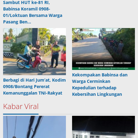
Sambut HUT ke-81 RI,
Babinsa Koramil 0908-
01/Loktuan Bersama Warga
Pasang Ben…
Kekompakan Babinsa dan
Berbagi di Hari Jum’at, Kodim
Warga Cerminkan
0908/Bontang Pererat
Kepedulian terhadap
Kemanunggalan TNI-Rakyat
Kebersihan Lingkungan
Kabar Viral