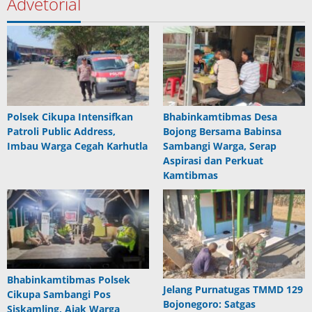
Advetorial
Polsek Cikupa Intensifkan
Bhabinkamtibmas Desa
Patroli Public Address,
Bojong Bersama Babinsa
Imbau Warga Cegah Karhutla
Sambangi Warga, Serap
Aspirasi dan Perkuat
Kamtibmas
Bhabinkamtibmas Polsek
Jelang Purnatugas TMMD 129
Cikupa Sambangi Pos
Bojonegoro: Satgas
Siskamling, Ajak Warga