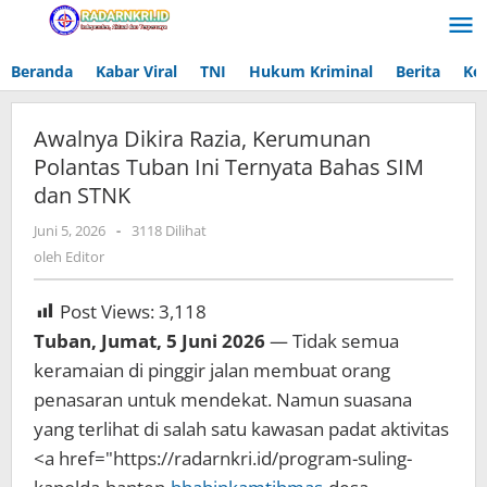
Lewati
ke
konten
Beranda
Kabar Viral
TNI
Hukum Kriminal
Berita
Ke
Awalnya Dikira Razia, Kerumunan
Polantas Tuban Ini Ternyata Bahas SIM
dan STNK
Juni 5, 2026
oleh
-
3118 Dilihat
Editor
oleh
Editor
Post Views:
3,118
Tuban, Jumat, 5 Juni 2026
— Tidak semua
keramaian di pinggir jalan membuat orang
penasaran untuk mendekat. Namun suasana
yang terlihat di salah satu kawasan padat aktivitas
<a href="https://radarnkri.id/program-suling-