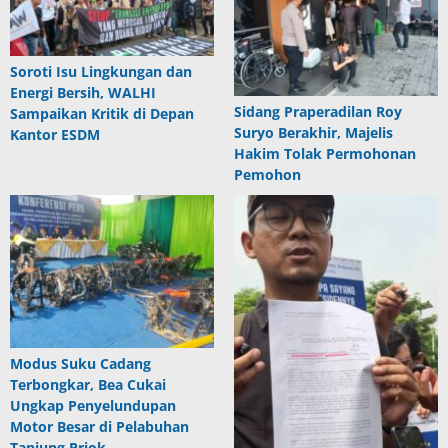
Soroti Isu Lingkungan dan
Energi Bersih, WALHI
Sidang Praperadilan Roy
Sampaikan Kritik di Depan
Suryo Berakhir, Majelis
Kantor ESDM
Hakim Tolak Permohonan
Pemohon
Modus Suku Cadang
Terbongkar, Bea Cukai
Ungkap Penyelundupan
Motor Besar di Pelabuhan
Tanjung Priok