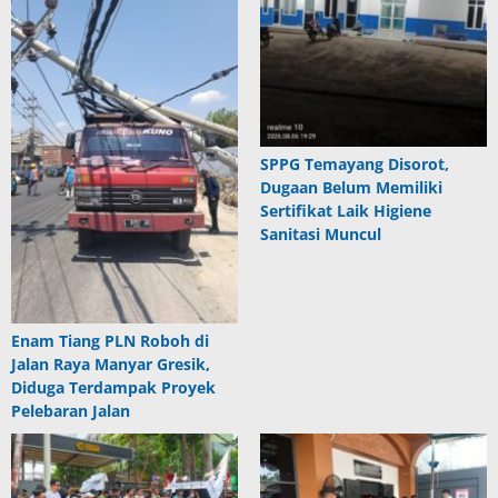
SPPG Temayang Disorot,
Dugaan Belum Memiliki
Sertifikat Laik Higiene
Sanitasi Muncul
Enam Tiang PLN Roboh di
Jalan Raya Manyar Gresik,
Diduga Terdampak Proyek
Pelebaran Jalan