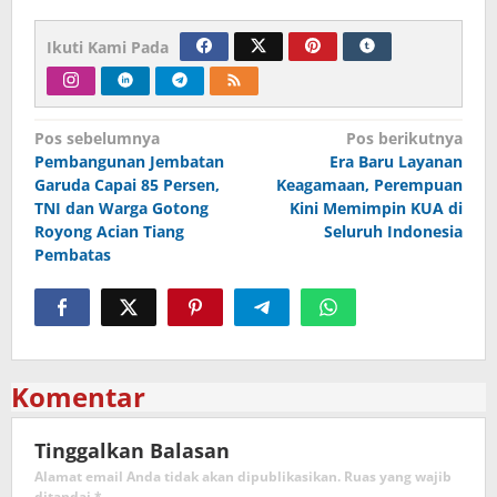
Ikuti Kami Pada
Navigasi
Pos sebelumnya
Pos berikutnya
Pembangunan Jembatan
Era Baru Layanan
pos
Garuda Capai 85 Persen,
Keagamaan, Perempuan
TNI dan Warga Gotong
Kini Memimpin KUA di
Royong Acian Tiang
Seluruh Indonesia
Pembatas
Komentar
Tinggalkan Balasan
Alamat email Anda tidak akan dipublikasikan.
Ruas yang wajib
ditandai
*