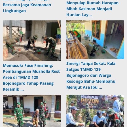
Menyulap Rumah Harapan
Bersama Jaga Keamanan
Mbah Kasiman Menjadi
Lingkungan
Hunian Lay…
Sinergi Tanpa Sekat: Kala
Memasuki Fase Finishing:
Satgas TMMD 129
Pembangunan Musholla Rest
Bojonegoro dan Warga
Area di TMMD 129
Kesongo Bahu-Membahu
Bojonegoro Tahap Pasang
Merajut Asa Ibu …
Keramik …