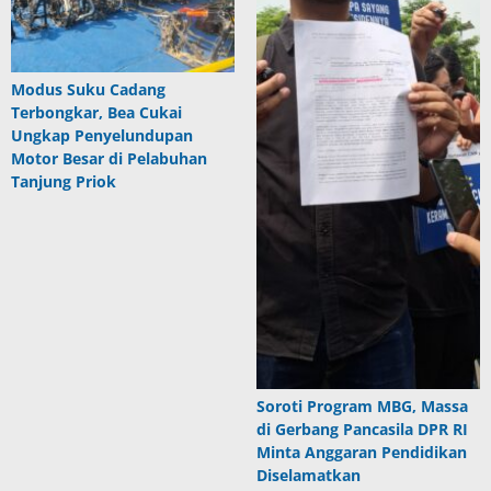
Modus Suku Cadang
Terbongkar, Bea Cukai
Ungkap Penyelundupan
Motor Besar di Pelabuhan
Tanjung Priok
Soroti Program MBG, Massa
di Gerbang Pancasila DPR RI
Minta Anggaran Pendidikan
Diselamatkan