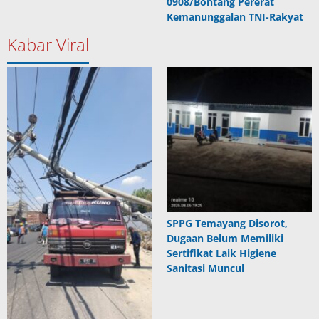
0908/Bontang Pererat
Kemanunggalan TNI-Rakyat
Kabar Viral
SPPG Temayang Disorot,
Dugaan Belum Memiliki
Sertifikat Laik Higiene
Sanitasi Muncul