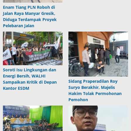
Enam Tiang PLN Roboh di
Jalan Raya Manyar Gresik,
Diduga Terdampak Proyek
Pelebaran Jalan
Soroti Isu Lingkungan dan
Energi Bersih, WALHI
Sidang Praperadilan Roy
Sampaikan Kritik di Depan
Suryo Berakhir, Majelis
Kantor ESDM
Hakim Tolak Permohonan
Pemohon