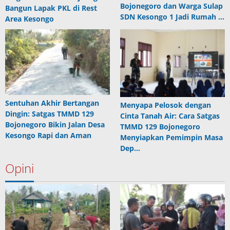
Bojonegoro dan Warga Sulap
Bangun Lapak PKL di Rest
SDN Kesongo 1 Jadi Rumah …
Area Kesongo
Sentuhan Akhir Bertangan
Menyapa Pelosok dengan
Dingin: Satgas TMMD 129
Cinta Tanah Air: Cara Satgas
Bojonegoro Bikin Jalan Desa
TMMD 129 Bojonegoro
Kesongo Rapi dan Aman
Menyiapkan Pemimpin Masa
Dep…
Opini