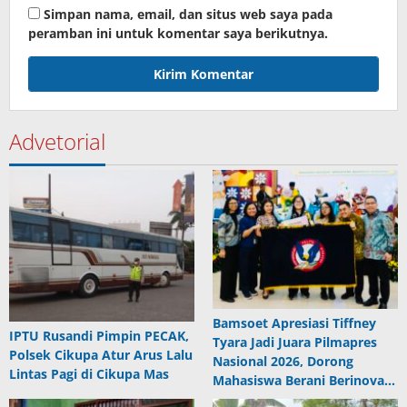
Simpan nama, email, dan situs web saya pada
peramban ini untuk komentar saya berikutnya.
Advetorial
Bamsoet Apresiasi Tiffney
IPTU Rusandi Pimpin PECAK,
Tyara Jadi Juara Pilmapres
Polsek Cikupa Atur Arus Lalu
Nasional 2026, Dorong
Lintas Pagi di Cikupa Mas
Mahasiswa Berani Berinova…