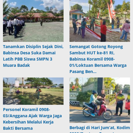
Tanamkan Disiplin Sejak Dini,
Semangat Gotong Royong
Babinsa Desa Suka Damai
Sambut HUT ke-81 RI,
Latih PBB Siswa SMPN 3
Babinsa Koramil 0908-
Muara Badak
01/Loktuan Bersama Warga
Pasang Ben…
Personel Koramil 0908-
03/Anggana Ajak Warga Jaga
Kebersihan Melalui Kerja
Berbagi di Hari Jum’at, Kodim
Bakti Bersama