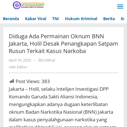
Lewati
ke
konten
Beranda
Kabar Viral
TNI
Hukum Kriminal
Berita
Ke
Diduga Ada Permainan Oknum BNN
Jakarta, Holil Desak Penangkapan Satpam
Rusun Terkait Kasus Narkoba
April 16, 2025
oleh
-
383 Dilihat
Editor
oleh
Editor
Post Views:
383
Jakarta – Holil, selaku Intelijen Investigasi DPP
Komando Garuda Sakti Aliansi Indonesia,
mengungkapkan adanya dugaan keterlibatan
oknum Badan Narkotika Nasional (BNN) Jakarta
dalam kasus penyalahgunaan narkotika yang