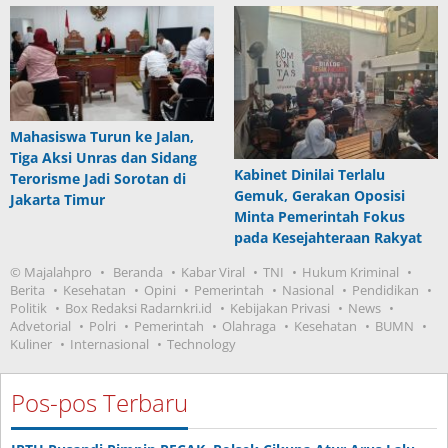
Mahasiswa Turun ke Jalan,
Tiga Aksi Unras dan Sidang
Kabinet Dinilai Terlalu
Terorisme Jadi Sorotan di
Gemuk, Gerakan Oposisi
Jakarta Timur
Minta Pemerintah Fokus
pada Kesejahteraan Rakyat
© Majalahpro
Beranda
Kabar Viral
TNI
Hukum Kriminal
Berita
Kesehatan
Opini
Pemerintah
Nasional
Pendidikan
Politik
Box Redaksi Radarnkri.id
Kebijakan Privasi
News
Advetorial
Polri
Pemerintah
Olahraga
Kesehatan
BUMN
Kuliner
Internasional
Technology
Pos-pos Terbaru