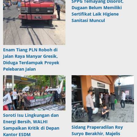
SPPG Temayang Disorot,
Dugaan Belum Memiliki
Sertifikat Laik Higiene
Sanitasi Muncul
Enam Tiang PLN Roboh di
Jalan Raya Manyar Gresik,
Diduga Terdampak Proyek
Pelebaran Jalan
Soroti Isu Lingkungan dan
Energi Bersih, WALHI
Sidang Praperadilan Roy
Sampaikan Kritik di Depan
Suryo Berakhir, Majelis
Kantor ESDM