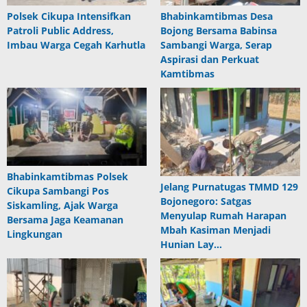
Polsek Cikupa Intensifkan
Bhabinkamtibmas Desa
Patroli Public Address,
Bojong Bersama Babinsa
Imbau Warga Cegah Karhutla
Sambangi Warga, Serap
Aspirasi dan Perkuat
Kamtibmas
Bhabinkamtibmas Polsek
Jelang Purnatugas TMMD 129
Cikupa Sambangi Pos
Bojonegoro: Satgas
Siskamling, Ajak Warga
Menyulap Rumah Harapan
Bersama Jaga Keamanan
Mbah Kasiman Menjadi
Lingkungan
Hunian Lay…