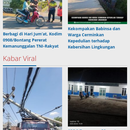
Kekompakan Babinsa dan
Berbagi di Hari Jum’at, Kodim
Warga Cerminkan
0908/Bontang Pererat
Kepedulian terhadap
Kemanunggalan TNI-Rakyat
Kebersihan Lingkungan
Kabar Viral