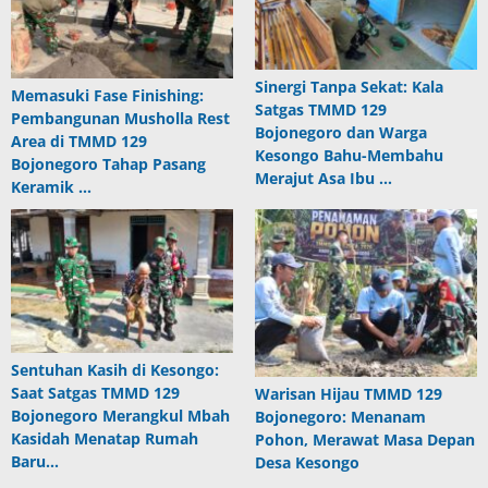
Sinergi Tanpa Sekat: Kala
Memasuki Fase Finishing:
Satgas TMMD 129
Pembangunan Musholla Rest
Bojonegoro dan Warga
Area di TMMD 129
Kesongo Bahu-Membahu
Bojonegoro Tahap Pasang
Merajut Asa Ibu …
Keramik …
Sentuhan Kasih di Kesongo:
Saat Satgas TMMD 129
Warisan Hijau TMMD 129
Bojonegoro Merangkul Mbah
Bojonegoro: Menanam
Kasidah Menatap Rumah
Pohon, Merawat Masa Depan
Baru…
Desa Kesongo