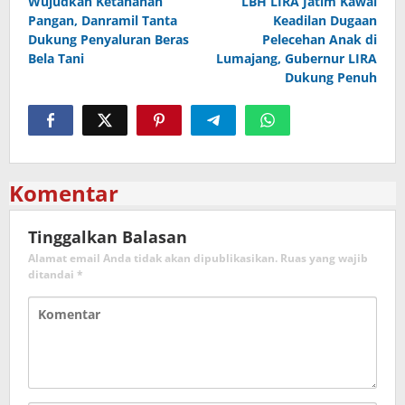
Wujudkan Ketahanan
LBH LIRA Jatim Kawal
pos
Pangan, Danramil Tanta
Keadilan Dugaan
Dukung Penyaluran Beras
Pelecehan Anak di
Bela Tani
Lumajang, Gubernur LIRA
Dukung Penuh
Komentar
Tinggalkan Balasan
Alamat email Anda tidak akan dipublikasikan.
Ruas yang wajib
ditandai
*