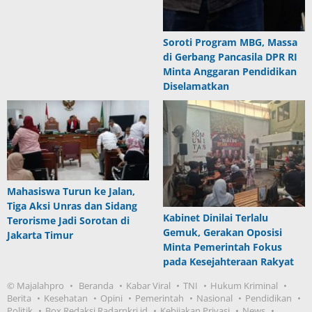
Soroti Program MBG, Massa
di Gerbang Pancasila DPR RI
Minta Anggaran Pendidikan
Diselamatkan
Mahasiswa Turun ke Jalan,
Tiga Aksi Unras dan Sidang
Kabinet Dinilai Terlalu
Terorisme Jadi Sorotan di
Gemuk, Gerakan Oposisi
Jakarta Timur
Minta Pemerintah Fokus
pada Kesejahteraan Rakyat
© Majalahpro
Beranda
Kabar Viral
TNI
Hukum Kriminal
Berita
Kesehatan
Opini
Pemerintah
Nasional
Pendidikan
Politik
Box Redaksi Radarnkri.id
Kebijakan Privasi
News