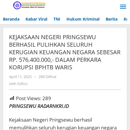
Lewati
ke
konten
Beranda
Kabar Viral
TNI
Hukum Kriminal
Berita
Ke
KEJAKSAAN NEGERI PRINGSEWU
BERHASIL PULIHKAN SELURUH
KERUGIAN KEUANGAN NEGARA SEBESAR
RP. 576.400.000,- DALAM PERKARA
KORUPSI BPHTB WARIS
April 11, 2025
oleh
-
289 Dilihat
Editor
oleh
Editor
Post Views:
289
PRINGSEWU RADARNKRI.ID
Kejaksaan Negeri Pringsewu berhasil
memulihkan seluruh kerugian keuangan negara