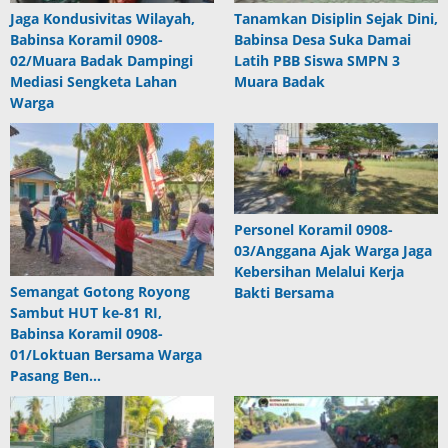
Jaga Kondusivitas Wilayah,
Tanamkan Disiplin Sejak Dini,
Babinsa Koramil 0908-
Babinsa Desa Suka Damai
02/Muara Badak Dampingi
Latih PBB Siswa SMPN 3
Mediasi Sengketa Lahan
Muara Badak
Warga
Personel Koramil 0908-
03/Anggana Ajak Warga Jaga
Kebersihan Melalui Kerja
Semangat Gotong Royong
Bakti Bersama
Sambut HUT ke-81 RI,
Babinsa Koramil 0908-
01/Loktuan Bersama Warga
Pasang Ben…