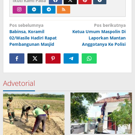
Ikuti Kami Pada
Navigasi
Pos sebelumnya
Pos berikutnya
Babinsa, Koramil
Ketua Umum Maspolin Di
pos
02/Wasile Hadiri Rapat
Laporkan Mantan
Pembangunan Masjid
Anggotanya Ke Polisi
Advetorial