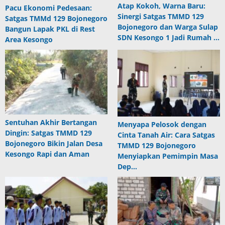
Atap Kokoh, Warna Baru:
Pacu Ekonomi Pedesaan:
Sinergi Satgas TMMD 129
Satgas TMMd 129 Bojonegoro
Bojonegoro dan Warga Sulap
Bangun Lapak PKL di Rest
SDN Kesongo 1 Jadi Rumah …
Area Kesongo
Sentuhan Akhir Bertangan
Menyapa Pelosok dengan
Dingin: Satgas TMMD 129
Cinta Tanah Air: Cara Satgas
Bojonegoro Bikin Jalan Desa
TMMD 129 Bojonegoro
Kesongo Rapi dan Aman
Menyiapkan Pemimpin Masa
Dep…