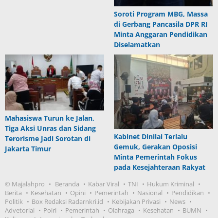
Soroti Program MBG, Massa
di Gerbang Pancasila DPR RI
Minta Anggaran Pendidikan
Diselamatkan
Mahasiswa Turun ke Jalan,
Tiga Aksi Unras dan Sidang
Kabinet Dinilai Terlalu
Terorisme Jadi Sorotan di
Gemuk, Gerakan Oposisi
Jakarta Timur
Minta Pemerintah Fokus
pada Kesejahteraan Rakyat
© Majalahpro
Beranda
Kabar Viral
TNI
Hukum Kriminal
Berita
Kesehatan
Opini
Pemerintah
Nasional
Pendidikan
Politik
Box Redaksi Radarnkri.id
Kebijakan Privasi
News
Advetorial
Polri
Pemerintah
Olahraga
Kesehatan
BUMN