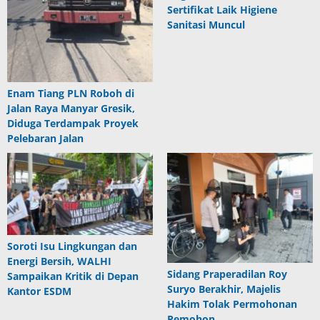
Sertifikat Laik Higiene
Sanitasi Muncul
Enam Tiang PLN Roboh di
Jalan Raya Manyar Gresik,
Diduga Terdampak Proyek
Pelebaran Jalan
Soroti Isu Lingkungan dan
Energi Bersih, WALHI
Sidang Praperadilan Roy
Sampaikan Kritik di Depan
Suryo Berakhir, Majelis
Kantor ESDM
Hakim Tolak Permohonan
Pemohon