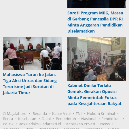
Soroti Program MBG, Massa
di Gerbang Pancasila DPR RI
Minta Anggaran Pendidikan
Diselamatkan
Mahasiswa Turun ke Jalan,
Tiga Aksi Unras dan Sidang
Kabinet Dinilai Terlalu
Terorisme Jadi Sorotan di
Gemuk, Gerakan Oposisi
Jakarta Timur
Minta Pemerintah Fokus
pada Kesejahteraan Rakyat
© Majalahpro
Beranda
Kabar Viral
TNI
Hukum Kriminal
Berita
Kesehatan
Opini
Pemerintah
Nasional
Pendidikan
Politik
Box Redaksi Radarnkri.id
Kebijakan Privasi
News
Advetorial
Polri
Pemerintah
Olahraga
Kesehatan
BUMN