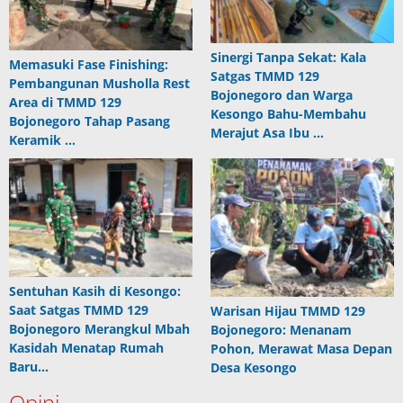
Sinergi Tanpa Sekat: Kala
Memasuki Fase Finishing:
Satgas TMMD 129
Pembangunan Musholla Rest
Bojonegoro dan Warga
Area di TMMD 129
Kesongo Bahu-Membahu
Bojonegoro Tahap Pasang
Merajut Asa Ibu …
Keramik …
Sentuhan Kasih di Kesongo:
Saat Satgas TMMD 129
Warisan Hijau TMMD 129
Bojonegoro Merangkul Mbah
Bojonegoro: Menanam
Kasidah Menatap Rumah
Pohon, Merawat Masa Depan
Baru…
Desa Kesongo
Opini