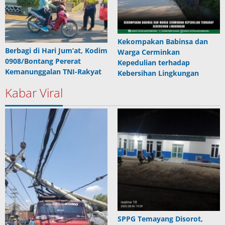
Kekompakan Babinsa dan
Berbagi di Hari Jum’at, Kodim
Warga Cerminkan
0908/Bontang Pererat
Kepedulian terhadap
Kemanunggalan TNI-Rakyat
Kebersihan Lingkungan
Kabar Viral
SPPG Temayang Disorot,