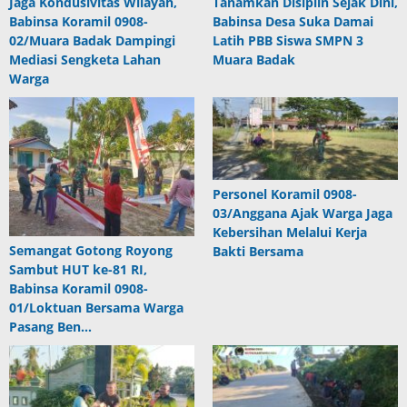
Jaga Kondusivitas Wilayah,
Tanamkan Disiplin Sejak Dini,
Babinsa Koramil 0908-
Babinsa Desa Suka Damai
02/Muara Badak Dampingi
Latih PBB Siswa SMPN 3
Mediasi Sengketa Lahan
Muara Badak
Warga
Personel Koramil 0908-
03/Anggana Ajak Warga Jaga
Kebersihan Melalui Kerja
Semangat Gotong Royong
Bakti Bersama
Sambut HUT ke-81 RI,
Babinsa Koramil 0908-
01/Loktuan Bersama Warga
Pasang Ben…