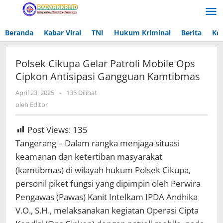
Lewati
ke
konten
Beranda
Kabar Viral
TNI
Hukum Kriminal
Berita
Ke
Polsek Cikupa Gelar Patroli Mobile Ops
Cipkon Antisipasi Gangguan Kamtibmas
April 23, 2025
oleh
-
135 Dilihat
Editor
oleh
Editor
Post Views:
135
Tangerang – Dalam rangka menjaga situasi
keamanan dan ketertiban masyarakat
(kamtibmas) di wilayah hukum Polsek Cikupa,
personil piket fungsi yang dipimpin oleh Perwira
Pengawas (Pawas) Kanit Intelkam IPDA Andhika
V.O., S.H., melaksanakan kegiatan Operasi Cipta