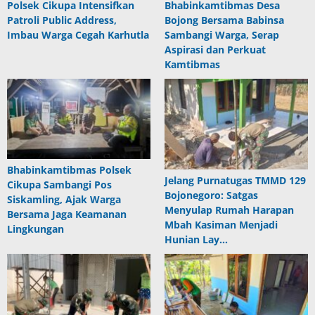
Polsek Cikupa Intensifkan
Bhabinkamtibmas Desa
Patroli Public Address,
Bojong Bersama Babinsa
Imbau Warga Cegah Karhutla
Sambangi Warga, Serap
Aspirasi dan Perkuat
Kamtibmas
Bhabinkamtibmas Polsek
Jelang Purnatugas TMMD 129
Cikupa Sambangi Pos
Bojonegoro: Satgas
Siskamling, Ajak Warga
Menyulap Rumah Harapan
Bersama Jaga Keamanan
Mbah Kasiman Menjadi
Lingkungan
Hunian Lay…