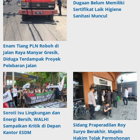
Dugaan Belum Memiliki
Sertifikat Laik Higiene
Sanitasi Muncul
Enam Tiang PLN Roboh di
Jalan Raya Manyar Gresik,
Diduga Terdampak Proyek
Pelebaran Jalan
Soroti Isu Lingkungan dan
Energi Bersih, WALHI
Sidang Praperadilan Roy
Sampaikan Kritik di Depan
Suryo Berakhir, Majelis
Kantor ESDM
Hakim Tolak Permohonan