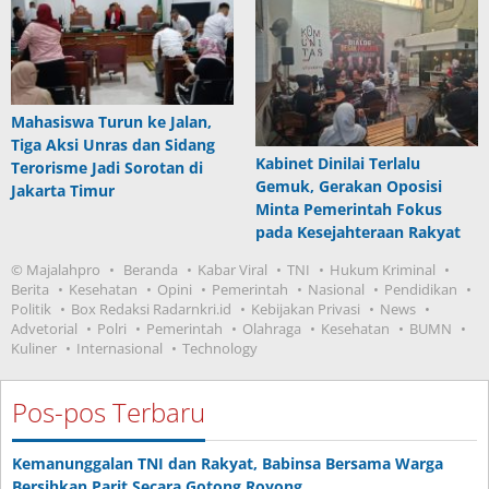
Mahasiswa Turun ke Jalan,
Tiga Aksi Unras dan Sidang
Kabinet Dinilai Terlalu
Terorisme Jadi Sorotan di
Gemuk, Gerakan Oposisi
Jakarta Timur
Minta Pemerintah Fokus
pada Kesejahteraan Rakyat
© Majalahpro
Beranda
Kabar Viral
TNI
Hukum Kriminal
Berita
Kesehatan
Opini
Pemerintah
Nasional
Pendidikan
Politik
Box Redaksi Radarnkri.id
Kebijakan Privasi
News
Advetorial
Polri
Pemerintah
Olahraga
Kesehatan
BUMN
Kuliner
Internasional
Technology
Pos-pos Terbaru
Kemanunggalan TNI dan Rakyat, Babinsa Bersama Warga
Bersihkan Parit Secara Gotong Royong