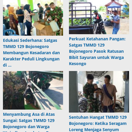
Perkuat Ketahanan Pangan:
Edukasi Sederhana: Satgas
Satgas TMMD 129
TMMD 129 Bojonegoro
Bojonegoro Pasok Ratusan
Membangun Kesadaran dan
Bibit Sayuran untuk Warga
Karakter Peduli Lingkungan
Kesongo
di …
Menyambung Asa di Atas
Sentuhan Hangat TMMD 129
Sungai: Satgas TMMD 129
Bojonegoro: Ketika Seragam
Bojonegoro dan Warga
Loreng Menjaga Senyum