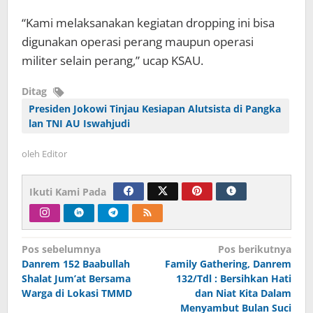
“Kami melaksanakan kegiatan dropping ini bisa
digunakan operasi perang maupun operasi
militer selain perang,” ucap KSAU.
Ditag
Presiden Jokowi Tinjau Kesiapan Alutsista di Pangka
lan TNI AU Iswahjudi
oleh
Editor
Ikuti Kami Pada
Navigasi
Pos sebelumnya
Pos berikutnya
Danrem 152 Baabullah
Family Gathering, Danrem
pos
Shalat Jum’at Bersama
132/Tdl : Bersihkan Hati
Warga di Lokasi TMMD
dan Niat Kita Dalam
Menyambut Bulan Suci