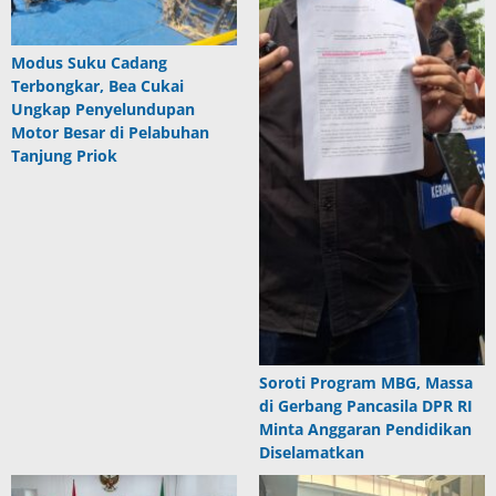
Modus Suku Cadang
Terbongkar, Bea Cukai
Ungkap Penyelundupan
Motor Besar di Pelabuhan
Tanjung Priok
Soroti Program MBG, Massa
di Gerbang Pancasila DPR RI
Minta Anggaran Pendidikan
Diselamatkan