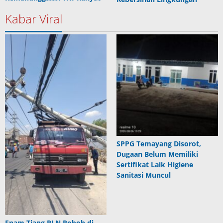
Kabar Viral
SPPG Temayang Disorot,
Dugaan Belum Memiliki
Sertifikat Laik Higiene
Sanitasi Muncul
Enam Tiang PLN Roboh di