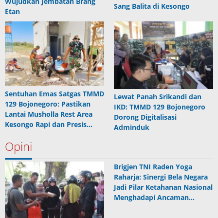
Wujudkan Jembatan Brang
Sang Balita di Kesongo
Etan
Sentuhan Emas Satgas TMMD
Lewat Panah Srikandi dan
129 Bojonegoro: Pastikan
IKD: TMMD 129 Bojonegoro
Lantai Musholla Rest Area
Dorong Digitalisasi
Kesongo Rapi dan Presis…
Adminduk
Opini
Brigjen TNI Raden Yoga
Raharja: Sinergi Bela Negara
Jadi Pilar Ketahanan Nasional
Menghadapi Ancaman…