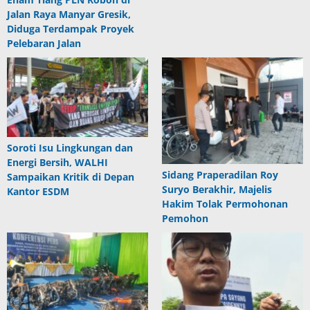
Jalan Raya Manyar Gresik,
Diduga Terdampak Proyek
Pelebaran Jalan
Soroti Isu Lingkungan dan
Energi Bersih, WALHI
Sidang Praperadilan Roy
Sampaikan Kritik di Depan
Suryo Berakhir, Majelis
Kantor ESDM
Hakim Tolak Permohonan
Pemohon