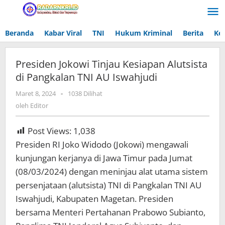
Lewati
ke
konten
Beranda
Kabar Viral
TNI
Hukum Kriminal
Berita
Ke
Presiden Jokowi Tinjau Kesiapan Alutsista
di Pangkalan TNI AU Iswahjudi
Maret 8, 2024
oleh
-
1038 Dilihat
Editor
oleh
Editor
Post Views:
1,038
Presiden RI Joko Widodo (Jokowi) mengawali
kunjungan kerjanya di Jawa Timur pada Jumat
(08/03/2024) dengan meninjau alat utama sistem
persenjataan (alutsista) TNI di Pangkalan TNI AU
Iswahjudi, Kabupaten Magetan. Presiden
bersama Menteri Pertahanan Prabowo Subianto,