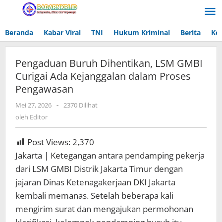
Lewati
ke
konten
Beranda
Kabar Viral
TNI
Hukum Kriminal
Berita
Ke
Pengaduan Buruh Dihentikan, LSM GMBI
Curigai Ada Kejanggalan dalam Proses
Pengawasan
Mei 27, 2026
oleh
-
2370 Dilihat
Editor
oleh
Editor
Post Views:
2,370
Jakarta | Ketegangan antara pendamping pekerja
dari LSM GMBI Distrik Jakarta Timur dengan
jajaran Dinas Ketenagakerjaan DKI Jakarta
kembali memanas. Setelah beberapa kali
mengirim surat dan mengajukan permohonan