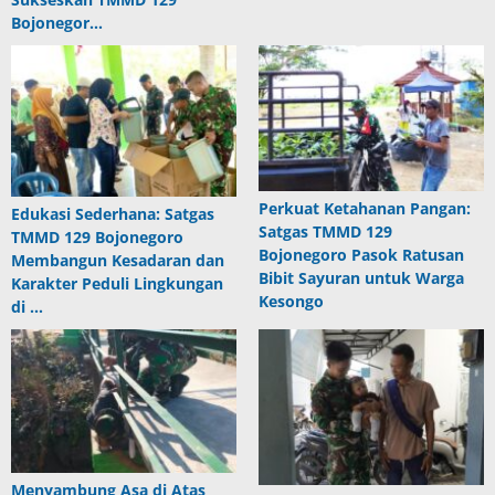
Bojonegor…
Perkuat Ketahanan Pangan:
Edukasi Sederhana: Satgas
Satgas TMMD 129
TMMD 129 Bojonegoro
Bojonegoro Pasok Ratusan
Membangun Kesadaran dan
Bibit Sayuran untuk Warga
Karakter Peduli Lingkungan
Kesongo
di …
Menyambung Asa di Atas