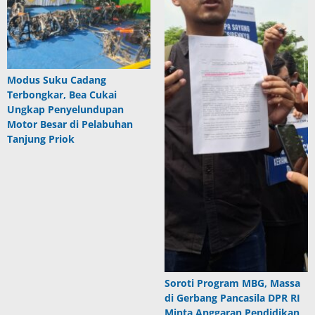
Modus Suku Cadang
Terbongkar, Bea Cukai
Ungkap Penyelundupan
Motor Besar di Pelabuhan
Tanjung Priok
Soroti Program MBG, Massa
di Gerbang Pancasila DPR RI
Minta Anggaran Pendidikan