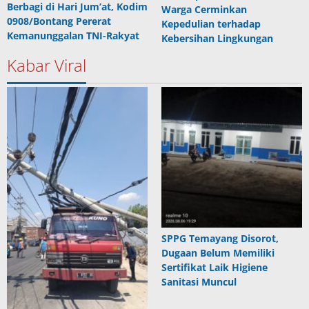
Berbagi di Hari Jum’at, Kodim
Warga Cerminkan
0908/Bontang Pererat
Kepedulian terhadap
Kemanunggalan TNI-Rakyat
Kebersihan Lingkungan
Kabar Viral
SPPG Temayang Disorot,
Dugaan Belum Memiliki
Sertifikat Laik Higiene
Sanitasi Muncul