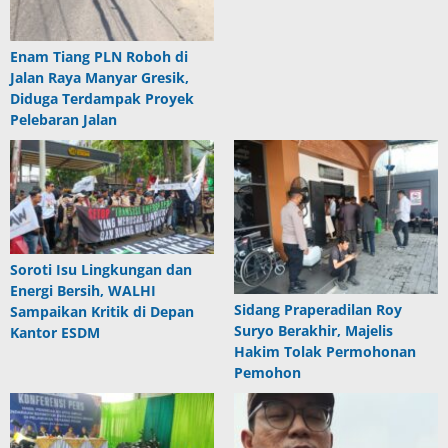
Enam Tiang PLN Roboh di
Jalan Raya Manyar Gresik,
Diduga Terdampak Proyek
Pelebaran Jalan
Soroti Isu Lingkungan dan
Energi Bersih, WALHI
Sidang Praperadilan Roy
Sampaikan Kritik di Depan
Suryo Berakhir, Majelis
Kantor ESDM
Hakim Tolak Permohonan
Pemohon