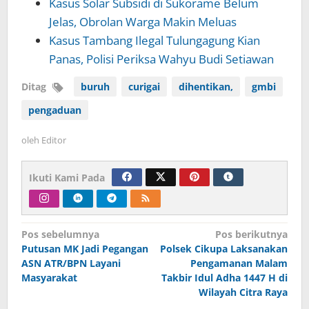
Kasus Solar Subsidi di Sukorame Belum
Jelas, Obrolan Warga Makin Meluas
Kasus Tambang Ilegal Tulungagung Kian
Panas, Polisi Periksa Wahyu Budi Setiawan
Ditag
buruh
curigai
dihentikan,
gmbi
pengaduan
oleh
Editor
Ikuti Kami Pada
Navigasi
Pos sebelumnya
Pos berikutnya
Putusan MK Jadi Pegangan
Polsek Cikupa Laksanakan
pos
ASN ATR/BPN Layani
Pengamanan Malam
Masyarakat
Takbir Idul Adha 1447 H di
Wilayah Citra Raya