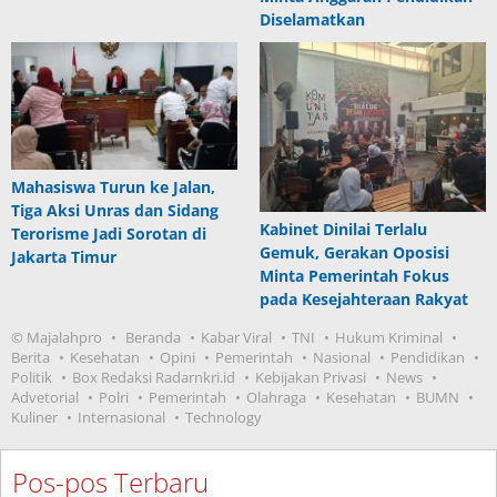
Diselamatkan
Mahasiswa Turun ke Jalan,
Tiga Aksi Unras dan Sidang
Kabinet Dinilai Terlalu
Terorisme Jadi Sorotan di
Gemuk, Gerakan Oposisi
Jakarta Timur
Minta Pemerintah Fokus
pada Kesejahteraan Rakyat
© Majalahpro
Beranda
Kabar Viral
TNI
Hukum Kriminal
Berita
Kesehatan
Opini
Pemerintah
Nasional
Pendidikan
Politik
Box Redaksi Radarnkri.id
Kebijakan Privasi
News
Advetorial
Polri
Pemerintah
Olahraga
Kesehatan
BUMN
Kuliner
Internasional
Technology
Pos-pos Terbaru