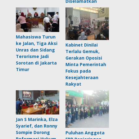
Diselamatkan
Mahasiswa Turun
ke Jalan, Tiga Aksi
Kabinet Dinilai
Unras dan Sidang
Terlalu Gemuk,
Terorisme Jadi
Gerakan Oposisi
Sorotan di Jakarta
Minta Pemerintah
Timur
Fokus pada
Kesejahteraan
Rakyat
Jan S Marinka, Elza
Syarief, dan Ronny
Sompie Dorong
Puluhan Anggota
Reformasi Hukum