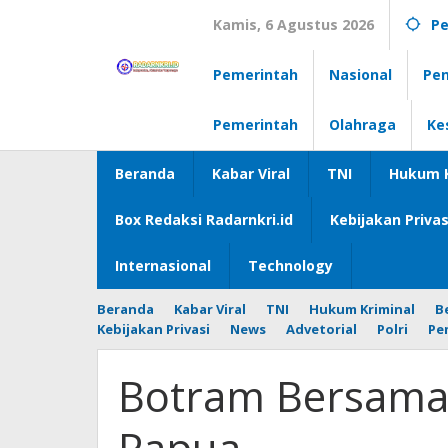
Lewati
Kamis, 6 Agustus 2026
Pe
ke
konten
Pemerintah
Nasional
Pen
Pemerintah
Olahraga
Ke
Beranda
Kabar Viral
TNI
Hukum K
Box Redaksi Radarnkri.id
Kebijakan Privas
Internasional
Technology
Beranda
Kabar Viral
TNI
Hukum Kriminal
B
Kebijakan Privasi
News
Advetorial
Polri
Pe
Botram Bersama
Papua