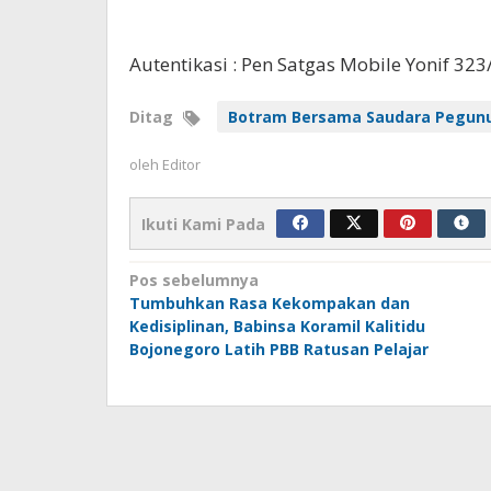
Autentikasi : Pen Satgas Mobile Yonif 32
Ditag
Botram Bersama Saudara Pegun
oleh
Editor
Ikuti Kami Pada
Navigasi
Pos sebelumnya
Tumbuhkan Rasa Kekompakan dan
pos
Kedisiplinan, Babinsa Koramil Kalitidu
Bojonegoro Latih PBB Ratusan Pelajar