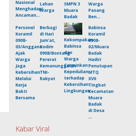
Nasional
Lahan
SMPN 3
Warga
Menghadapi
Warga
Muara
Pasang
Ancaman…
Badak
Ben…
Personel
Berbagi
Babinsa
Koramil
di Hari
Koramil
Kekompakan
0908-
Jum’at,
0908-
Babinsa
03/Anggana
Kodim
02/Muara
dan
Ajak
0908/Bontang
Badak
Warga
Warga
Pererat
Hadiri
Cerminkan
Jaga
Kemanunggalan
Penutupan
Kepedulian
Kebersihan
TNI-
MTQ
terhadap
Melalui
Rakyat
XVII
Kebersihan
Kerja
Tingkat
Lingkungan
Bakti
Kecamatan
Bersama
Muara
Badak
di Desa
…
Kabar Viral