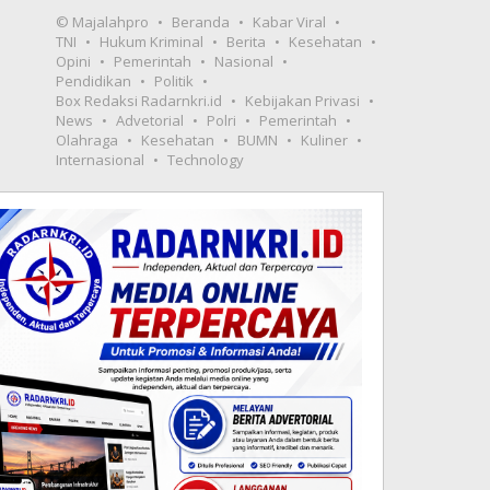
© Majalahpro
Beranda
Kabar Viral
TNI
Hukum Kriminal
Berita
Kesehatan
Opini
Pemerintah
Nasional
Pendidikan
Politik
Box Redaksi Radarnkri.id
Kebijakan Privasi
News
Advetorial
Polri
Pemerintah
Olahraga
Kesehatan
BUMN
Kuliner
Internasional
Technology