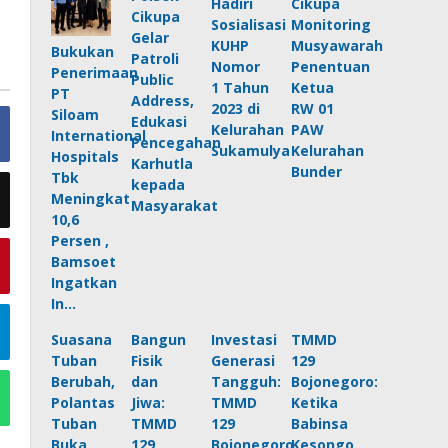
Hadiri
Cikupa
Cikupa
Sosialisasi
Monitoring
Gelar
KUHP
Musyawarah
Bukukan
Patroli
Nomor
Penentuan
Penerimaan
Public
1 Tahun
Ketua
PT
Address,
2023 di
RW 01
Siloam
Edukasi
Kelurahan
PAW
International
Pencegahan
Sukamulya
Kelurahan
Hospitals
Karhutla
Bunder
Tbk
kepada
Meningkat
Masyarakat
10,6
Persen ,
Bamsoet
Ingatkan
In…
Suasana
Bangun
Investasi
TMMD
Tuban
Fisik
Generasi
129
Berubah,
dan
Tangguh:
Bojonegoro:
Polantas
Jiwa:
TMMD
Ketika
Tuban
TMMD
129
Babinsa
Buka
129
Bojonegoro
Kesongo