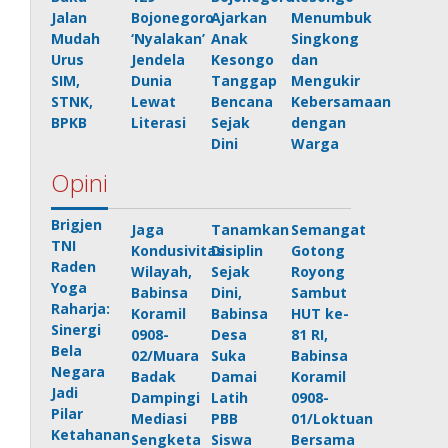
Jalan
Bojonegoro
Ajarkan
Menumbuk
Mudah
‘Nyalakan’
Anak
Singkong
Urus
Jendela
Kesongo
dan
SIM,
Dunia
Tanggap
Mengukir
STNK,
Lewat
Bencana
Kebersamaan
BPKB
Literasi
Sejak
dengan
Dini
Warga
Opini
Brigjen
Jaga
Tanamkan
Semangat
TNI
Kondusivitas
Disiplin
Gotong
Raden
Wilayah,
Sejak
Royong
Yoga
Babinsa
Dini,
Sambut
Raharja:
Koramil
Babinsa
HUT ke-
Sinergi
0908-
Desa
81 RI,
Bela
02/Muara
Suka
Babinsa
Negara
Badak
Damai
Koramil
Jadi
Dampingi
Latih
0908-
Pilar
Mediasi
PBB
01/Loktuan
Ketahanan
Sengketa
Siswa
Bersama