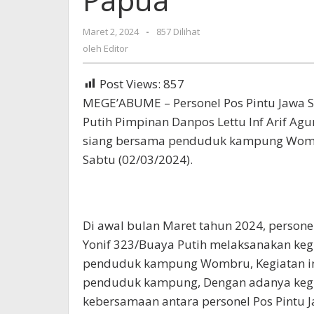
Maret 2, 2024
oleh
-
857 Dilihat
Editor
oleh
Editor
Post Views:
857
MEGE’ABUME – Personel Pos Pintu Jawa S
Putih Pimpinan Danpos Lettu Inf Arif A
siang bersama penduduk kampung Wombr
Sabtu (02/03/2024).
Di awal bulan Maret tahun 2024, persone
Yonif 323/Buaya Putih melaksanakan ke
penduduk kampung Wombru, Kegiatan ini
penduduk kampung, Dengan adanya kegia
kebersamaan antara personel Pos Pintu