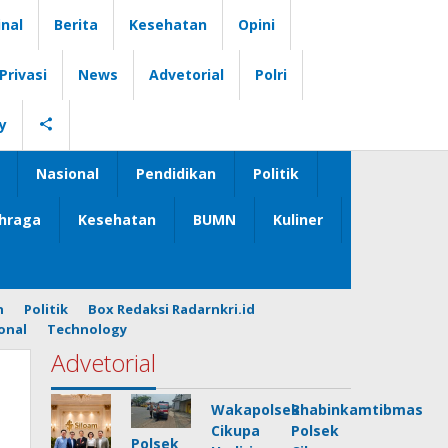
nal
Berita
Kesehatan
Opini
Privasi
News
Advetorial
Polri
y
Nasional
Pendidikan
Politik
hraga
Kesehatan
BUMN
Kuliner
n
Politik
Box Redaksi Radarnkri.id
onal
Technology
Advetorial
Wakapolsek
Bhabinkamtibmas
Cikupa
Polsek
Polsek