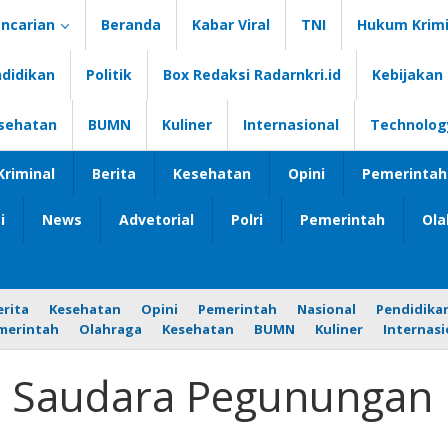
ncarian
Beranda
Kabar Viral
TNI
Hukum Krimi
didikan
Politik
Box Redaksi Radarnkri.id
Kebijakan 
sehatan
BUMN
Kuliner
Internasional
Technolog
riminal
Berita
Kesehatan
Opini
Pemerintah
i
News
Advetorial
Polri
Pemerintah
Ola
erita
Kesehatan
Opini
Pemerintah
Nasional
Pendidika
merintah
Olahraga
Kesehatan
BUMN
Kuliner
Internasi
 Saudara Pegunungan