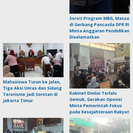
Soroti Program MBG, Massa
di Gerbang Pancasila DPR RI
Minta Anggaran Pendidikan
Diselamatkan
Mahasiswa Turun ke Jalan,
Tiga Aksi Unras dan Sidang
Kabinet Dinilai Terlalu
Terorisme Jadi Sorotan di
Gemuk, Gerakan Oposisi
Jakarta Timur
Minta Pemerintah Fokus
pada Kesejahteraan Rakyat