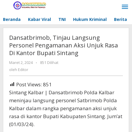
Lewati
ke
konten
Beranda
Kabar Viral
TNI
Hukum Kriminal
Berita
Dansatbrimob, Tinjau Langsung
Personel Pengamanan Aksi Unjuk Rasa
Di Kantor Bupati Sintang
Maret 2, 2024
oleh
-
851 Dilihat
Editor
oleh
Editor
Post Views:
851
Sintang Kalbar | Dansatbrimob Polda Kalbar
meninjau langsung personel Satbrimob Polda
Kalbar dalam rangka pengamanan aksi unjuk
rasa di kantor Bupati Kabupaten Sintang. Jum’at
(01/03/24).