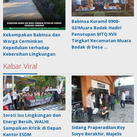
Babinsa Koramil 0908-
02/Muara Badak Hadiri
Penutupan MTQ XVII
Kekompakan Babinsa dan
Tingkat Kecamatan Muara
Warga Cerminkan
Badak di Desa …
Kepedulian terhadap
Kebersihan Lingkungan
Kabar Viral
Soroti Isu Lingkungan dan
Energi Bersih, WALHI
Sidang Praperadilan Roy
Sampaikan Kritik di Depan
Suryo Berakhir, Majelis
Kantor ESDM