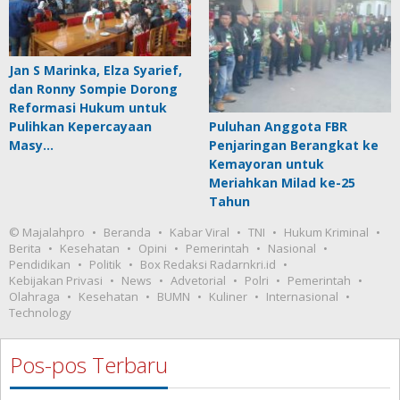
Jan S Marinka, Elza Syarief,
dan Ronny Sompie Dorong
Reformasi Hukum untuk
Pulihkan Kepercayaan
Puluhan Anggota FBR
Masy…
Penjaringan Berangkat ke
Kemayoran untuk
Meriahkan Milad ke-25
Tahun
© Majalahpro
Beranda
Kabar Viral
TNI
Hukum Kriminal
Berita
Kesehatan
Opini
Pemerintah
Nasional
Pendidikan
Politik
Box Redaksi Radarnkri.id
Kebijakan Privasi
News
Advetorial
Polri
Pemerintah
Olahraga
Kesehatan
BUMN
Kuliner
Internasional
Technology
Pos-pos Terbaru