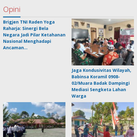
Opini
Brigjen TNI Raden Yoga
Raharja: Sinergi Bela
Negara Jadi Pilar Ketahanan
Nasional Menghadapi
Ancaman…
Jaga Kondusivitas Wilayah,
Babinsa Koramil 0908-
02/Muara Badak Dampingi
Mediasi Sengketa Lahan
Warga