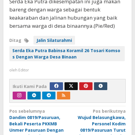
Serda Eka Putra dikesempatan ini juga makan
bareng dengan warga sebagai bentuk
keakaraban dan jalinan hubungan yang baik
bersama warga di desa binaannya.(Pie/Red)
Ditag
Jalin Silaturahmi
Serda Eka Putra Babinsa Koramil 26 Tosari Komso
s Dengan Warga Desa Binaan
oleh
Editor
Ikuti Kami Pada
Navigasi
Pos sebelumnya
Pos berikutnya
Dandim 0819/Pasuruan,
Wujud Belasungkawa,
pos
Bekali Peserta PKKMB
Personel Kodim
Unmer Pasuruan Dengan
0819/Pasuruan Turut