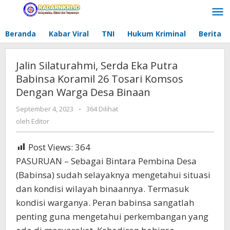
Lewati
ke
konten
Beranda
Kabar Viral
TNI
Hukum Kriminal
Berita
Jalin Silaturahmi, Serda Eka Putra
Babinsa Koramil 26 Tosari Komsos
Dengan Warga Desa Binaan
September 4, 2023
oleh
-
364 Dilihat
Editor
oleh
Editor
Post Views:
364
PASURUAN – Sebagai Bintara Pembina Desa
(Babinsa) sudah selayaknya mengetahui situasi
dan kondisi wilayah binaannya. Termasuk
kondisi warganya. Peran babinsa sangatlah
penting guna mengetahui perkembangan yang