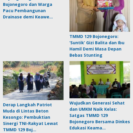
Bojonegoro dan Warga
Pacu Pembangunan
Drainase demi Keawe…
TMMD 129 Bojonegoro:
‘Suntik’ Gizi Balita dan Ibu
Hamil Demi Masa Depan
Bebas Stunting
Wujudkan Generasi Sehat
Derap Langkah Patriot
dan UMKM Naik Kelas:
Muda di Lintas Beton
Satgas TMMD 129
Kesongo: Pembuktian
Bojonegoro Bersama Dinkes
Sinergi TNI-Rakyat Lewat
Edukasi Keama…
TMMD 129 Boj…