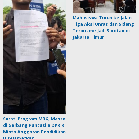
Mahasiswa Turun ke Jalan,
Tiga Aksi Unras dan Sidang
Terorisme Jadi Sorotan di
Jakarta Timur
Soroti Program MBG, Massa
di Gerbang Pancasila DPR RI
Minta Anggaran Pendidikan
Diselamatkan