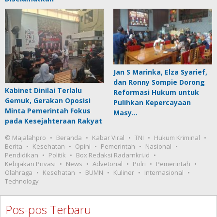
Jan S Marinka, Elza Syarief,
dan Ronny Sompie Dorong
Kabinet Dinilai Terlalu
Reformasi Hukum untuk
Gemuk, Gerakan Oposisi
Pulihkan Kepercayaan
Minta Pemerintah Fokus
Masy…
pada Kesejahteraan Rakyat
© Majalahpro
Beranda
Kabar Viral
TNI
Hukum Kriminal
Berita
Kesehatan
Opini
Pemerintah
Nasional
Pendidikan
Politik
Box Redaksi Radarnkri.id
Kebijakan Privasi
News
Advetorial
Polri
Pemerintah
Olahraga
Kesehatan
BUMN
Kuliner
Internasional
Technology
Pos-pos Terbaru