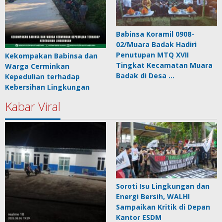
Babinsa Koramil 0908-
02/Muara Badak Hadiri
Penutupan MTQ XVII
Kekompakan Babinsa dan
Tingkat Kecamatan Muara
Warga Cerminkan
Badak di Desa …
Kepedulian terhadap
Kebersihan Lingkungan
Kabar Viral
Soroti Isu Lingkungan dan
Energi Bersih, WALHI
Sampaikan Kritik di Depan
Kantor ESDM