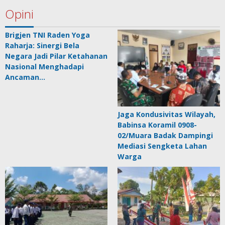
Opini
Brigjen TNI Raden Yoga
Raharja: Sinergi Bela
Negara Jadi Pilar Ketahanan
Nasional Menghadapi
Ancaman…
Jaga Kondusivitas Wilayah,
Babinsa Koramil 0908-
02/Muara Badak Dampingi
Mediasi Sengketa Lahan
Warga