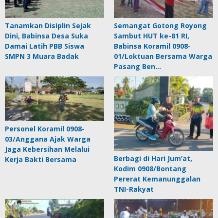
Tanamkan Disiplin Sejak
Semangat Gotong Royong
Dini, Babinsa Desa Suka
Sambut HUT ke-81 RI,
Damai Latih PBB Siswa
Babinsa Koramil 0908-
SMPN 3 Muara Badak
01/Loktuan Bersama Warga
Pasang Ben…
Personel Koramil 0908-
03/Anggana Ajak Warga
Jaga Kebersihan Melalui
Berbagi di Hari Jum’at,
Kerja Bakti Bersama
Kodim 0908/Bontang
Pererat Kemanunggalan
TNI-Rakyat