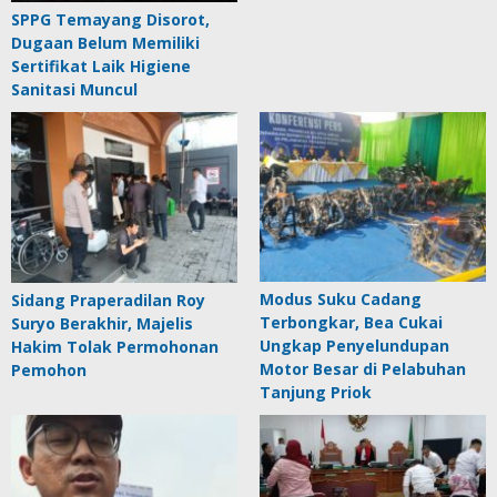
SPPG Temayang Disorot,
Dugaan Belum Memiliki
Sertifikat Laik Higiene
Sanitasi Muncul
Modus Suku Cadang
Sidang Praperadilan Roy
Terbongkar, Bea Cukai
Suryo Berakhir, Majelis
Ungkap Penyelundupan
Hakim Tolak Permohonan
Motor Besar di Pelabuhan
Pemohon
Tanjung Priok