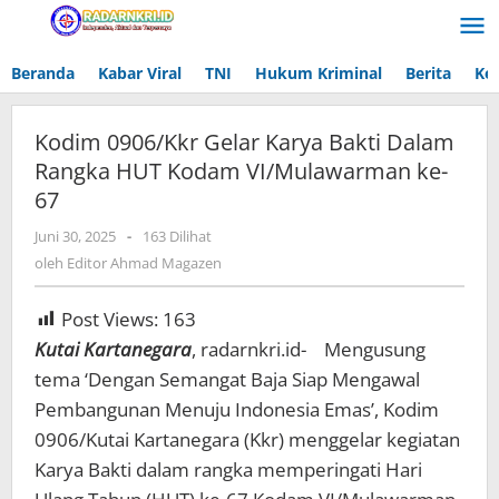
Lewati
ke
konten
Beranda
Kabar Viral
TNI
Hukum Kriminal
Berita
Ke
Kodim 0906/Kkr Gelar Karya Bakti Dalam
Rangka HUT Kodam VI/Mulawarman ke-
67
Juni 30, 2025
oleh
-
163 Dilihat
Editor
oleh
Editor Ahmad Magazen
Ahmad
Magazen
Post Views:
163
Kutai Kartanegara
, radarnkri.id- Mengusung
tema ‘Dengan Semangat Baja Siap Mengawal
Pembangunan Menuju Indonesia Emas’, Kodim
0906/Kutai Kartanegara (Kkr) menggelar kegiatan
Karya Bakti dalam rangka memperingati Hari