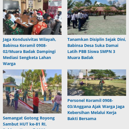
Jaga Kondusivitas Wilayah,
Tanamkan Disiplin Sejak Dini,
Babinsa Koramil 0908-
Babinsa Desa Suka Damai
02/Muara Badak Dampingi
Latih PBB Siswa SMPN 3
Mediasi Sengketa Lahan
Muara Badak
Warga
Personel Koramil 0908-
03/Anggana Ajak Warga Jaga
Kebersihan Melalui Kerja
Semangat Gotong Royong
Bakti Bersama
Sambut HUT ke-81 RI,