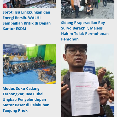
Soroti Isu Lingkungan dan
Energi Bersih, WALHI
Sidang Praperadilan Roy
Sampaikan Kritik di Depan
Suryo Berakhir, Majelis
Kantor ESDM
Hakim Tolak Permohonan
Pemohon
Modus Suku Cadang
Terbongkar, Bea Cukai
Ungkap Penyelundupan
Motor Besar di Pelabuhan
Tanjung Priok