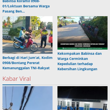
Babinsa Koramil 0908-
01/Loktuan Bersama Warga
Pasang Ben…
Kekompakan Babinsa dan
Berbagi di Hari Jum’at, Kodim
Warga Cerminkan
0908/Bontang Pererat
Kepedulian terhadap
Kemanunggalan TNI-Rakyat
Kebersihan Lingkungan
Kabar Viral