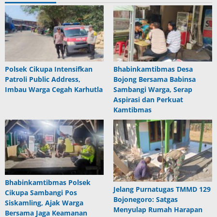
Polsek Cikupa Intensifkan
Bhabinkamtibmas Desa
Patroli Public Address,
Bojong Bersama Babinsa
Imbau Warga Cegah Karhutla
Sambangi Warga, Serap
Aspirasi dan Perkuat
Kamtibmas
Bhabinkamtibmas Polsek
Jelang Purnatugas TMMD 129
Cikupa Sambangi Pos
Bojonegoro: Satgas
Siskamling, Ajak Warga
Menyulap Rumah Harapan
Bersama Jaga Keamanan