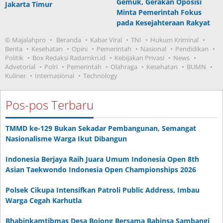
Gemuk, Gerakan Oposisi
Jakarta Timur
Minta Pemerintah Fokus
pada Kesejahteraan Rakyat
© Majalahpro
Beranda
Kabar Viral
TNI
Hukum Kriminal
Berita
Kesehatan
Opini
Pemerintah
Nasional
Pendidikan
Politik
Box Redaksi Radarnkri.id
Kebijakan Privasi
News
Advetorial
Polri
Pemerintah
Olahraga
Kesehatan
BUMN
Kuliner
Internasional
Technology
Pos-pos Terbaru
TMMD ke-129 Bukan Sekadar Pembangunan, Semangat
Nasionalisme Warga Ikut Dibangun
Indonesia Berjaya Raih Juara Umum Indonesia Open 8th
Asian Taekwondo Indonesia Open Championships 2026
Polsek Cikupa Intensifkan Patroli Public Address, Imbau
Warga Cegah Karhutla
Bhabinkamtibmas Desa Bojong Bersama Babinsa Sambangi