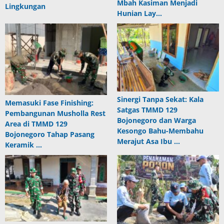
Mbah Kasiman Menjadi
Lingkungan
Hunian Lay…
Sinergi Tanpa Sekat: Kala
Memasuki Fase Finishing:
Satgas TMMD 129
Pembangunan Musholla Rest
Bojonegoro dan Warga
Area di TMMD 129
Kesongo Bahu-Membahu
Bojonegoro Tahap Pasang
Merajut Asa Ibu …
Keramik …