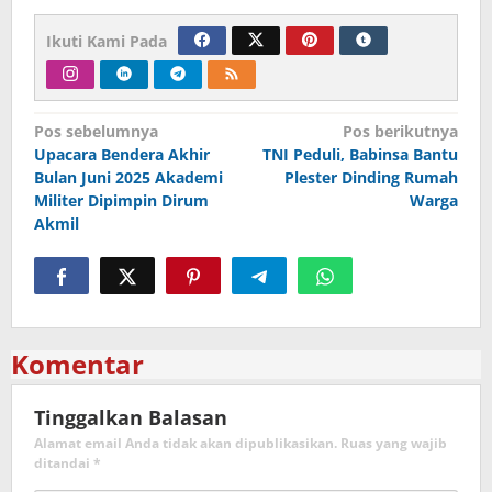
Ikuti Kami Pada
Navigasi
Pos sebelumnya
Pos berikutnya
Upacara Bendera Akhir
TNI Peduli, Babinsa Bantu
pos
Bulan Juni 2025 Akademi
Plester Dinding Rumah
Militer Dipimpin Dirum
Warga
Akmil
Komentar
Tinggalkan Balasan
Alamat email Anda tidak akan dipublikasikan.
Ruas yang wajib
ditandai
*