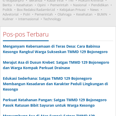
© Majalahpro
Beranda
Kabar Viral
TNI
Hukum Kriminal
Berita
Kesehatan
Opini
Pemerintah
Nasional
Pendidikan
Politik
Box Redaksi Radarnkri.id
Kebijakan Privasi
News
Advetorial
Polri
Pemerintah
Olahraga
Kesehatan
BUMN
Kuliner
Internasional
Technology
Pos-pos Terbaru
Menganyam Kebersamaan di Teras Desa: Cara Babinsa
Kesongo Rangkul Warga Sukseskan TMMD 129 Bojonegoro
Merajut Asa di Dusun Krebet: Satgas TMMD 129 Bojonegoro
dan Warga Kompak Perkuat Drainase
Edukasi Sederhana: Satgas TMMD 129 Bojonegoro
Membangun Kesadaran dan Karakter Peduli Lingkungan di
Kesongo
Perkuat Ketahanan Pangan: Satgas TMMD 129 Bojonegoro
Pasok Ratusan Bibit Sayuran untuk Warga Kesongo
Menyambung Asa di Atas Sungai: Satgas TMMD 129