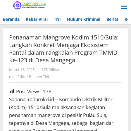
Lewati
ke
konten
Beranda
Kabar Viral
TNI
Hukum Kriminal
Berita
Ke
Penanaman Mangrove Kodim 1510/Sula:
Langkah Konkret Menjaga Ekosistem
Pantai dalam rangkaian Program TMMD
Ke-123 di Desa Mangega
Maret 15, 2025
oleh
-
175 Dilihat
Editor
oleh
Editor Puspen TNI
Puspen
TNI
Post Views:
175
Sanana, radarnkri.id – Komando Distrik Militer
(Kodim) 1510/Sula melaksanakan kegiatan
penanaman mangrove di pesisir Pulau Sula,
tepatnya di Desa Mangega, sebagai bagian dari
rangkaian Program Tentara Manunggal