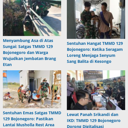
Menyambung Asa di Atas
Sentuhan Hangat TMMD 129
Sungai: Satgas TMMD 129
Bojonegoro: Ketika Seragam
Bojonegoro dan Warga
Loreng Menjaga Senyum
Wujudkan Jembatan Brang
Sang Balita di Kesongo
Etan
Sentuhan Emas Satgas TMMD
Lewat Panah Srikandi dan
129 Bojonegoro: Pastikan
IKD: TMMD 129 Bojonegoro
Lantai Musholla Rest Area
Dorong Digitalisasi