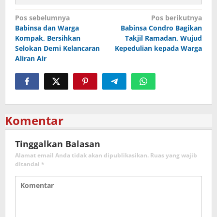
Navigasi
Pos sebelumnya
Pos berikutnya
Babinsa dan Warga
Babinsa Condro Bagikan
pos
Kompak, Bersihkan
Takjil Ramadan, Wujud
Selokan Demi Kelancaran
Kepedulian kepada Warga
Aliran Air
Komentar
Tinggalkan Balasan
Alamat email Anda tidak akan dipublikasikan.
Ruas yang wajib
ditandai
*