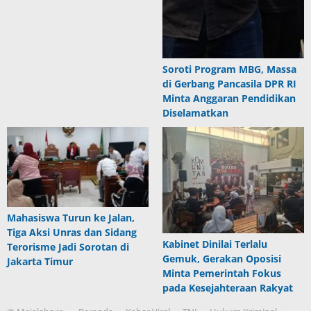
Soroti Program MBG, Massa
di Gerbang Pancasila DPR RI
Minta Anggaran Pendidikan
Diselamatkan
Mahasiswa Turun ke Jalan,
Tiga Aksi Unras dan Sidang
Kabinet Dinilai Terlalu
Terorisme Jadi Sorotan di
Gemuk, Gerakan Oposisi
Jakarta Timur
Minta Pemerintah Fokus
pada Kesejahteraan Rakyat