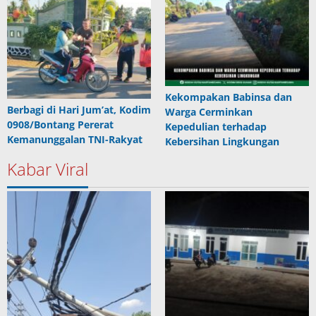
Kekompakan Babinsa dan
Berbagi di Hari Jum’at, Kodim
Warga Cerminkan
0908/Bontang Pererat
Kepedulian terhadap
Kemanunggalan TNI-Rakyat
Kebersihan Lingkungan
Kabar Viral