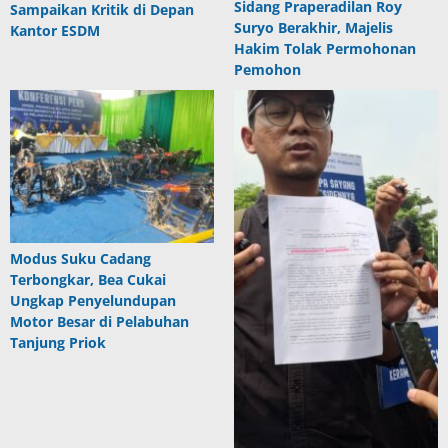
Sidang Praperadilan Roy
Sampaikan Kritik di Depan
Suryo Berakhir, Majelis
Kantor ESDM
Hakim Tolak Permohonan
Pemohon
Modus Suku Cadang
Terbongkar, Bea Cukai
Ungkap Penyelundupan
Motor Besar di Pelabuhan
Tanjung Priok