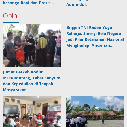
Kesongo Rapi dan Presis…
Adminduk
Opini
Brigjen TNI Raden Yoga
Raharja: Sinergi Bela Negara
Jadi Pilar Ketahanan Nasional
Menghadapi Ancaman…
Jumat Berkah Kodim
0908/Bontang, Tebar Senyum
dan Kepedulian di Tengah
Masyarakat