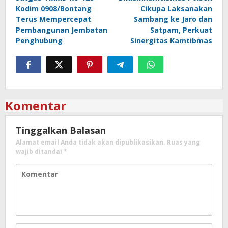
pos
Kodim 0908/Bontang
Cikupa Laksanakan
Terus Mempercepat
Sambang ke Jaro dan
Pembangunan Jembatan
Satpam, Perkuat
Penghubung
Sinergitas Kamtibmas
Komentar
Tinggalkan Balasan
Alamat email Anda tidak akan dipublikasikan.
Ruas yang
wajib ditandai
*