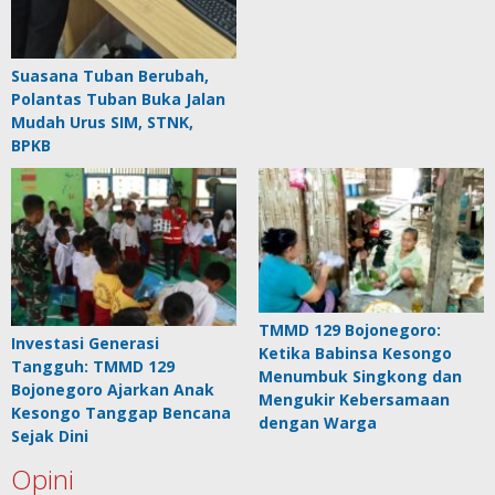
Suasana Tuban Berubah,
Polantas Tuban Buka Jalan
Mudah Urus SIM, STNK,
BPKB
TMMD 129 Bojonegoro:
Investasi Generasi
Ketika Babinsa Kesongo
Tangguh: TMMD 129
Menumbuk Singkong dan
Bojonegoro Ajarkan Anak
Mengukir Kebersamaan
Kesongo Tanggap Bencana
dengan Warga
Sejak Dini
Opini