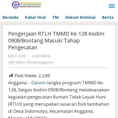
Lewati
ke
konten
Beranda
Kabar Viral
TNI
Hukum Kriminal
Berita
Pengerjaan RTLH TMMD Ke-128 Kodim
0908/Bontang Masuki Tahap
Pengecatan
Mei 2, 2026
oleh
-
2249 Dilihat
Editor
oleh
Editor Ahmad Magazen
Ahmad
Magazen
Post Views:
2,249
Anggana –
Dalam
rangka program TMMD Ke-
128, Satgas Kodim 0908/Bontang melaksanakan
kegiatan pengecatan Rumah Tidak Layak Huni
(RTLH) yang merupakan sasaran fisik tambahan
di Desa Sidomulyo, Kecamatan Anggana,