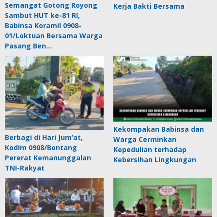
Semangat Gotong Royong
Kerja Bakti Bersama
Sambut HUT ke-81 RI,
Babinsa Koramil 0908-
01/Loktuan Bersama Warga
Pasang Ben…
Kekompakan Babinsa dan
Berbagi di Hari Jum’at,
Warga Cerminkan
Kodim 0908/Bontang
Kepedulian terhadap
Pererat Kemanunggalan
Kebersihan Lingkungan
TNI-Rakyat