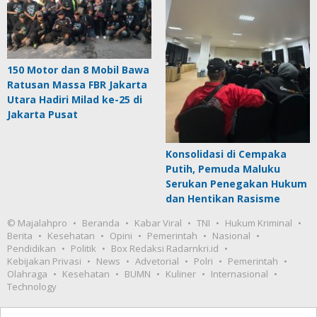
150 Motor dan 8 Mobil Bawa
Ratusan Massa FBR Jakarta
Utara Hadiri Milad ke-25 di
Jakarta Pusat
Konsolidasi di Cempaka
Putih, Pemuda Maluku
Serukan Penegakan Hukum
dan Hentikan Rasisme
© Majalahpro
Beranda
Kabar Viral
TNI
Hukum Kriminal
Berita
Kesehatan
Opini
Pemerintah
Nasional
Pendidikan
Politik
Box Redaksi Radarnkri.id
Kebijakan Privasi
News
Advetorial
Polri
Pemerintah
Olahraga
Kesehatan
BUMN
Kuliner
Internasional
Technology