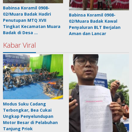
Babinsa Koramil 0908-
02/Muara Badak Hadiri
Babinsa Koramil 0908-
Penutupan MTQ XVII
02/Muara Badak Kawal
Tingkat Kecamatan Muara
Penyaluran BLT Berjalan
Badak di Desa …
Aman dan Lancar
Kabar Viral
Modus Suku Cadang
Terbongkar, Bea Cukai
Ungkap Penyelundupan
Motor Besar di Pelabuhan
Tanjung Priok