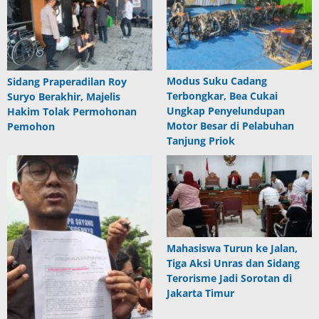
Modus Suku Cadang
Sidang Praperadilan Roy
Terbongkar, Bea Cukai
Suryo Berakhir, Majelis
Ungkap Penyelundupan
Hakim Tolak Permohonan
Motor Besar di Pelabuhan
Pemohon
Tanjung Priok
Mahasiswa Turun ke Jalan,
Tiga Aksi Unras dan Sidang
Terorisme Jadi Sorotan di
Jakarta Timur