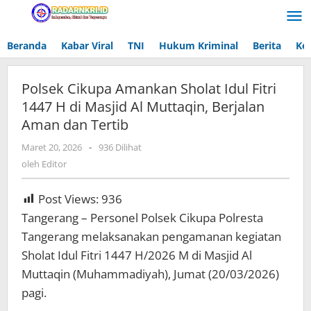
Lewati
ke
konten
Beranda
Kabar Viral
TNI
Hukum Kriminal
Berita
Ke
Polsek Cikupa Amankan Sholat Idul Fitri
1447 H di Masjid Al Muttaqin, Berjalan
Aman dan Tertib
Maret 20, 2026
oleh
-
936 Dilihat
Editor
oleh
Editor
Post Views:
936
Tangerang – Personel Polsek Cikupa Polresta
Tangerang melaksanakan pengamanan kegiatan
Sholat Idul Fitri 1447 H/2026 M di Masjid Al
Muttaqin (Muhammadiyah), Jumat (20/03/2026)
pagi.