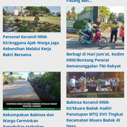
Pasang Ben…
Personel Koramil 0908-
03/Anggana Ajak Warga Jaga
Kebersihan Melalui Kerja
Berbagi di Hari Jum’at, Kodim
Bakti Bersama
0908/Bontang Pererat
Kemanunggalan TNI-Rakyat
Babinsa Koramil 0908-
02/Muara Badak Hadiri
Penutupan MTQ XVII Tingkat
Kekompakan Babinsa dan
Kecamatan Muara Badak di
Warga Cerminkan
Desa …
Kepedulian terhadap