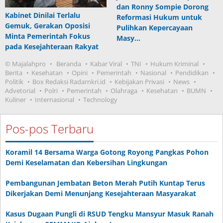
dan Ronny Sompie Dorong
Kabinet Dinilai Terlalu
Reformasi Hukum untuk
Gemuk, Gerakan Oposisi
Pulihkan Kepercayaan
Minta Pemerintah Fokus
Masy…
pada Kesejahteraan Rakyat
© Majalahpro
Beranda
Kabar Viral
TNI
Hukum Kriminal
Berita
Kesehatan
Opini
Pemerintah
Nasional
Pendidikan
Politik
Box Redaksi Radarnkri.id
Kebijakan Privasi
News
Advetorial
Polri
Pemerintah
Olahraga
Kesehatan
BUMN
Kuliner
Internasional
Technology
Pos-pos Terbaru
Koramil 14 Bersama Warga Gotong Royong Pangkas Pohon
Demi Keselamatan dan Kebersihan Lingkungan
Pembangunan Jembatan Beton Merah Putih Kuntap Terus
Dikerjakan Demi Menunjang Kesejahteraan Masyarakat
Kasus Dugaan Pungli di RSUD Tengku Mansyur Masuk Ranah