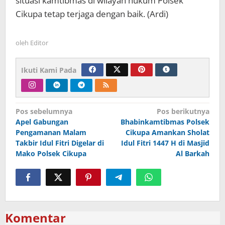
situasi kamtibmas di wilayah hukum Polsek
Cikupa tetap terjaga dengan baik. (Ardi)
oleh
Editor
Ikuti Kami Pada
Navigasi
Pos sebelumnya
Pos berikutnya
Apel Gabungan
Bhabinkamtibmas Polsek
pos
Pengamanan Malam
Cikupa Amankan Sholat
Takbir Idul Fitri Digelar di
Idul Fitri 1447 H di Masjid
Mako Polsek Cikupa
Al Barkah
Komentar