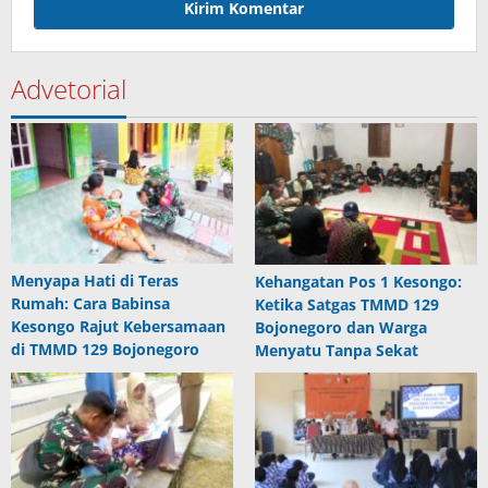
Advetorial
Menyapa Hati di Teras
Kehangatan Pos 1 Kesongo:
Rumah: Cara Babinsa
Ketika Satgas TMMD 129
Kesongo Rajut Kebersamaan
Bojonegoro dan Warga
di TMMD 129 Bojonegoro
Menyatu Tanpa Sekat