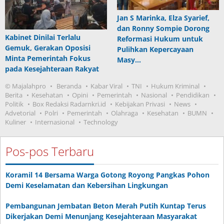
Jan S Marinka, Elza Syarief,
dan Ronny Sompie Dorong
Kabinet Dinilai Terlalu
Reformasi Hukum untuk
Gemuk, Gerakan Oposisi
Pulihkan Kepercayaan
Minta Pemerintah Fokus
Masy…
pada Kesejahteraan Rakyat
© Majalahpro
Beranda
Kabar Viral
TNI
Hukum Kriminal
Berita
Kesehatan
Opini
Pemerintah
Nasional
Pendidikan
Politik
Box Redaksi Radarnkri.id
Kebijakan Privasi
News
Advetorial
Polri
Pemerintah
Olahraga
Kesehatan
BUMN
Kuliner
Internasional
Technology
Pos-pos Terbaru
Koramil 14 Bersama Warga Gotong Royong Pangkas Pohon
Demi Keselamatan dan Kebersihan Lingkungan
Pembangunan Jembatan Beton Merah Putih Kuntap Terus
Dikerjakan Demi Menunjang Kesejahteraan Masyarakat