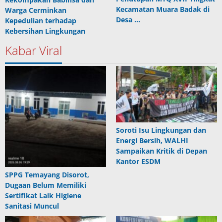
Kecamatan Muara Badak di
Warga Cerminkan
Desa …
Kepedulian terhadap
Kebersihan Lingkungan
Kabar Viral
Soroti Isu Lingkungan dan
Energi Bersih, WALHI
Sampaikan Kritik di Depan
Kantor ESDM
SPPG Temayang Disorot,
Dugaan Belum Memiliki
Sertifikat Laik Higiene
Sanitasi Muncul