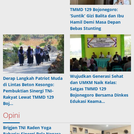
TMMD 129 Bojonegoro:
‘Suntik’ Gizi Balita dan Ibu
Hamil Demi Masa Depan
Bebas Stunting
Wujudkan Generasi Sehat
Derap Langkah Patriot Muda
dan UMKM Naik Kelas:
di Lintas Beton Kesongo:
Satgas TMMD 129
Pembuktian Sinergi TNI-
Bojonegoro Bersama Dinkes
Rakyat Lewat TMMD 129
Edukasi Keama…
Boj…
Opini
Brigjen TNI Raden Yoga
Raharja: Sinergi Bela Negara