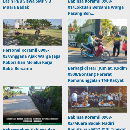
Latih PBB Siswa SMPN 3
Babinsa Koramil 0908-
Muara Badak
01/Loktuan Bersama Warga
Pasang Ben…
Personel Koramil 0908-
03/Anggana Ajak Warga Jaga
Kebersihan Melalui Kerja
Berbagi di Hari Jum’at, Kodim
Bakti Bersama
0908/Bontang Pererat
Kemanunggalan TNI-Rakyat
Babinsa Koramil 0908-
02/Muara Badak Hadiri
Penutupan MTQ XVII Tingkat
Kekompakan Babinsa dan