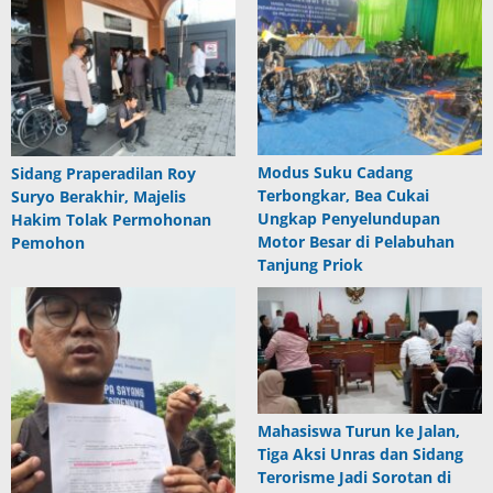
Modus Suku Cadang
Sidang Praperadilan Roy
Terbongkar, Bea Cukai
Suryo Berakhir, Majelis
Ungkap Penyelundupan
Hakim Tolak Permohonan
Motor Besar di Pelabuhan
Pemohon
Tanjung Priok
Mahasiswa Turun ke Jalan,
Tiga Aksi Unras dan Sidang
Terorisme Jadi Sorotan di