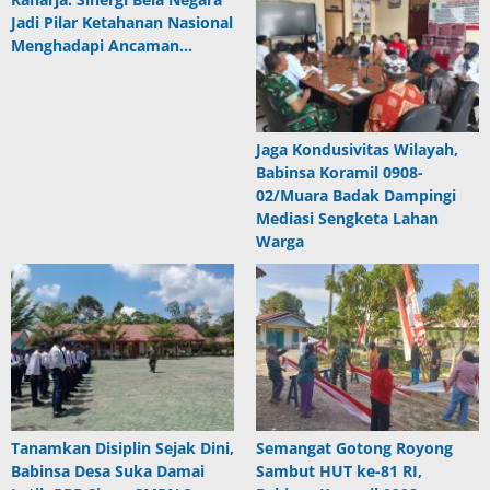
Jadi Pilar Ketahanan Nasional
Menghadapi Ancaman…
Jaga Kondusivitas Wilayah,
Babinsa Koramil 0908-
02/Muara Badak Dampingi
Mediasi Sengketa Lahan
Warga
Tanamkan Disiplin Sejak Dini,
Semangat Gotong Royong
Babinsa Desa Suka Damai
Sambut HUT ke-81 RI,