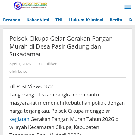
Lewati
ke
konten
Beranda
Kabar Viral
TNI
Hukum Kriminal
Berita
Ke
Polsek Cikupa Gelar Gerakan Pangan
Murah di Desa Pasir Gadung dan
Sukadamai
April 1, 2026
oleh
-
372 Dilihat
Editor
oleh
Editor
Post Views:
372
Tangerang – Dalam rangka membantu
masyarakat memenuhi kebutuhan pokok dengan
harga terjangkau, Polsek Cikupa menggelar
kegiatan
Gerakan Pangan Murah Tahun 2026 di
wilayah Kecamatan Cikupa, Kabupaten