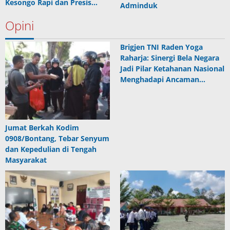
Kesongo Rapi dan Presis…
Adminduk
Opini
Brigjen TNI Raden Yoga
Raharja: Sinergi Bela Negara
Jadi Pilar Ketahanan Nasional
Menghadapi Ancaman…
Jumat Berkah Kodim
0908/Bontang, Tebar Senyum
dan Kepedulian di Tengah
Masyarakat