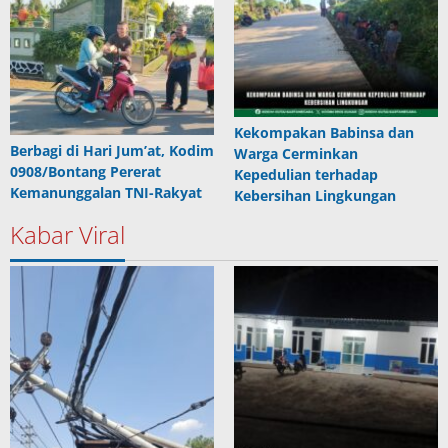
Kekompakan Babinsa dan
Berbagi di Hari Jum’at, Kodim
Warga Cerminkan
0908/Bontang Pererat
Kepedulian terhadap
Kemanunggalan TNI-Rakyat
Kebersihan Lingkungan
Kabar Viral