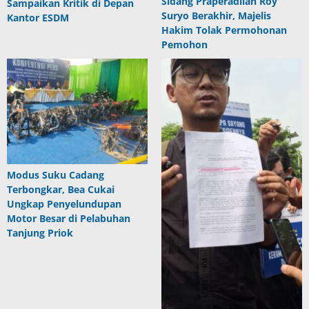
Sidang Praperadilan Roy
Sampaikan Kritik di Depan
Suryo Berakhir, Majelis
Kantor ESDM
Hakim Tolak Permohonan
Pemohon
Modus Suku Cadang
Terbongkar, Bea Cukai
Ungkap Penyelundupan
Motor Besar di Pelabuhan
Tanjung Priok