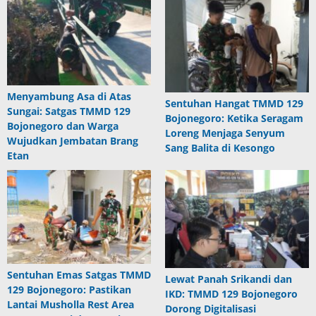
Menyambung Asa di Atas
Sentuhan Hangat TMMD 129
Sungai: Satgas TMMD 129
Bojonegoro: Ketika Seragam
Bojonegoro dan Warga
Loreng Menjaga Senyum
Wujudkan Jembatan Brang
Sang Balita di Kesongo
Etan
Sentuhan Emas Satgas TMMD
Lewat Panah Srikandi dan
129 Bojonegoro: Pastikan
IKD: TMMD 129 Bojonegoro
Lantai Musholla Rest Area
Dorong Digitalisasi