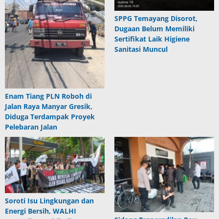
SPPG Temayang Disorot,
Dugaan Belum Memiliki
Sertifikat Laik Higiene
Sanitasi Muncul
Enam Tiang PLN Roboh di
Jalan Raya Manyar Gresik,
Diduga Terdampak Proyek
Pelebaran Jalan
Soroti Isu Lingkungan dan
Energi Bersih, WALHI