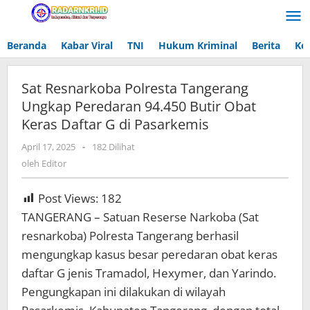
Lewati
ke
konten
Beranda
Kabar Viral
TNI
Hukum Kriminal
Berita
Ke
Sat Resnarkoba Polresta Tangerang
Ungkap Peredaran 94.450 Butir Obat
Keras Daftar G di Pasarkemis
April 17, 2025
oleh
-
182 Dilihat
Editor
oleh
Editor
Post Views:
182
TANGERANG – Satuan Reserse Narkoba (Sat
resnarkoba) Polresta Tangerang berhasil
mengungkap kasus besar peredaran obat keras
daftar G jenis Tramadol, Hexymer, dan Yarindo.
Pengungkapan ini dilakukan di wilayah