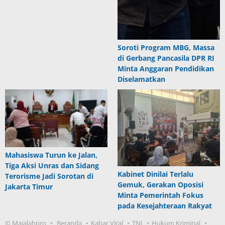
Soroti Program MBG, Massa
di Gerbang Pancasila DPR RI
Minta Anggaran Pendidikan
Diselamatkan
Mahasiswa Turun ke Jalan,
Tiga Aksi Unras dan Sidang
Kabinet Dinilai Terlalu
Terorisme Jadi Sorotan di
Gemuk, Gerakan Oposisi
Jakarta Timur
Minta Pemerintah Fokus
pada Kesejahteraan Rakyat
© Majalahpro
Beranda
Kabar Viral
TNI
Hukum Kriminal