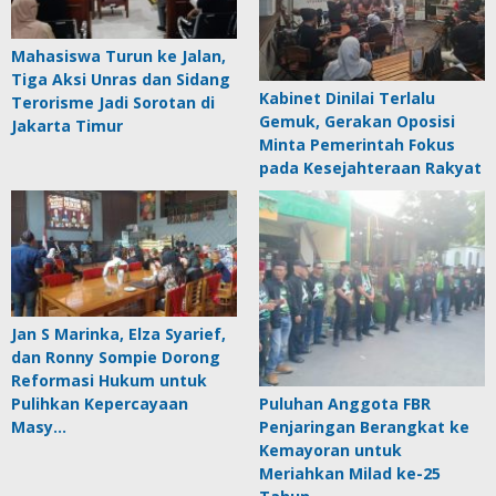
Mahasiswa Turun ke Jalan,
Tiga Aksi Unras dan Sidang
Kabinet Dinilai Terlalu
Terorisme Jadi Sorotan di
Gemuk, Gerakan Oposisi
Jakarta Timur
Minta Pemerintah Fokus
pada Kesejahteraan Rakyat
Jan S Marinka, Elza Syarief,
dan Ronny Sompie Dorong
Reformasi Hukum untuk
Pulihkan Kepercayaan
Puluhan Anggota FBR
Masy…
Penjaringan Berangkat ke
Kemayoran untuk
Meriahkan Milad ke-25