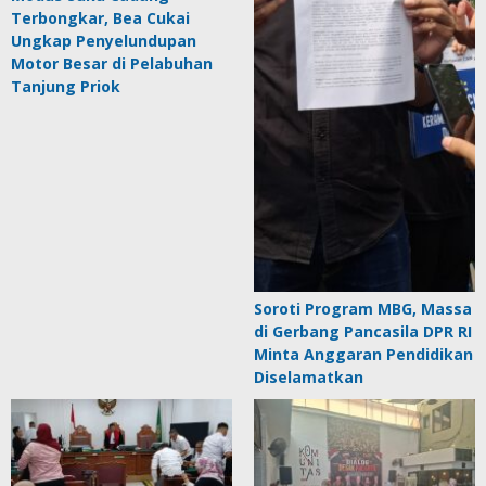
Terbongkar, Bea Cukai
Ungkap Penyelundupan
Motor Besar di Pelabuhan
Tanjung Priok
Soroti Program MBG, Massa
di Gerbang Pancasila DPR RI
Minta Anggaran Pendidikan
Diselamatkan