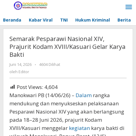
Lewati
ke
konten
Beranda
Kabar Viral
TNI
Hukum Kriminal
Berita
Semarak Pesparawi Nasional XIV,
Prajurit Kodam XVIII/Kasuari Gelar Karya
Bakti
Juni 14, 2026
oleh
-
4604 Dilihat
Editor
oleh
Editor
Post Views:
4,604
Manokwari PB (14/06/26) –
Dalam
rangka
mendukung dan menyukseskan pelaksanaan
Pesparawi Nasional XIV yang akan berlangsung
pada 18–28 Juni 2026, prajurit Kodam
XVIII/Kasuari menggelar
kegiatan
karya bakti di