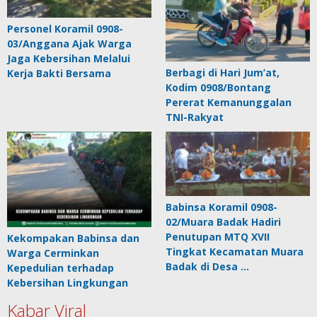
Personel Koramil 0908-
03/Anggana Ajak Warga
Jaga Kebersihan Melalui
Berbagi di Hari Jum’at,
Kerja Bakti Bersama
Kodim 0908/Bontang
Pererat Kemanunggalan
TNI-Rakyat
Babinsa Koramil 0908-
02/Muara Badak Hadiri
Penutupan MTQ XVII
Kekompakan Babinsa dan
Tingkat Kecamatan Muara
Warga Cerminkan
Badak di Desa …
Kepedulian terhadap
Kebersihan Lingkungan
Kabar Viral