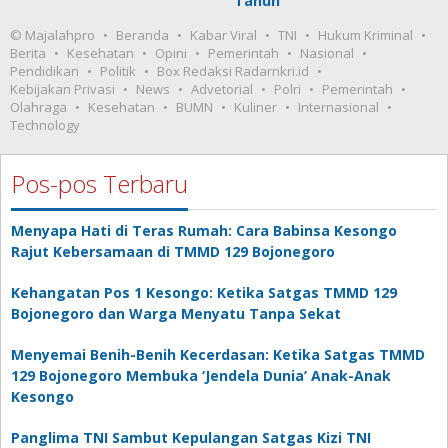
Tahun
© Majalahpro
Beranda
Kabar Viral
TNI
Hukum Kriminal
Berita
Kesehatan
Opini
Pemerintah
Nasional
Pendidikan
Politik
Box Redaksi Radarnkri.id
Kebijakan Privasi
News
Advetorial
Polri
Pemerintah
Olahraga
Kesehatan
BUMN
Kuliner
Internasional
Technology
Pos-pos Terbaru
Menyapa Hati di Teras Rumah: Cara Babinsa Kesongo
Rajut Kebersamaan di TMMD 129 Bojonegoro
Kehangatan Pos 1 Kesongo: Ketika Satgas TMMD 129
Bojonegoro dan Warga Menyatu Tanpa Sekat
Menyemai Benih-Benih Kecerdasan: Ketika Satgas TMMD
129 Bojonegoro Membuka ‘Jendela Dunia’ Anak-Anak
Kesongo
Panglima TNI Sambut Kepulangan Satgas Kizi TNI