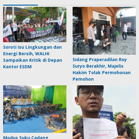
Soroti Isu Lingkungan dan
Energi Bersih, WALHI
Sidang Praperadilan Roy
Sampaikan Kritik di Depan
Suryo Berakhir, Majelis
Kantor ESDM
Hakim Tolak Permohonan
Pemohon
Modus Suku Cadang