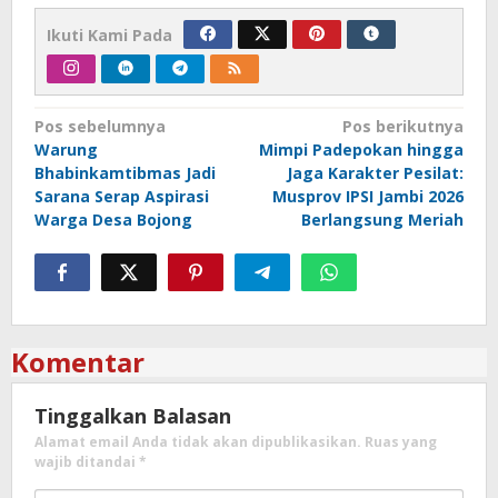
Ikuti Kami Pada
Navigasi
Pos sebelumnya
Pos berikutnya
Warung
Mimpi Padepokan hingga
pos
Bhabinkamtibmas Jadi
Jaga Karakter Pesilat:
Sarana Serap Aspirasi
Musprov IPSI Jambi 2026
Warga Desa Bojong
Berlangsung Meriah
Komentar
Tinggalkan Balasan
Alamat email Anda tidak akan dipublikasikan.
Ruas yang
wajib ditandai
*