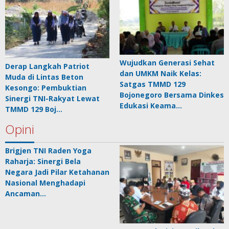
Wujudkan Generasi Sehat
Derap Langkah Patriot
dan UMKM Naik Kelas:
Muda di Lintas Beton
Satgas TMMD 129
Kesongo: Pembuktian
Bojonegoro Bersama Dinkes
Sinergi TNI-Rakyat Lewat
Edukasi Keama…
TMMD 129 Boj…
Opini
Brigjen TNI Raden Yoga
Raharja: Sinergi Bela
Negara Jadi Pilar Ketahanan
Nasional Menghadapi
Ancaman…