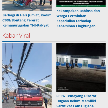
Kekompakan Babinsa dan
Berbagi di Hari Jum’at, Kodim
Warga Cerminkan
0908/Bontang Pererat
Kepedulian terhadap
Kemanunggalan TNI-Rakyat
Kebersihan Lingkungan
Kabar Viral
SPPG Temayang Disorot,
Dugaan Belum Memiliki
Sertifikat Laik Higiene