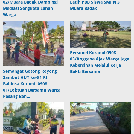
02/Muara Badak Dampingi
Latih PBB Siswa SMPN 3
Mediasi Sengketa Lahan
Muara Badak
Warga
Personel Koramil 0908-
03/Anggana Ajak Warga Jaga
Kebersihan Melalui Kerja
Semangat Gotong Royong
Bakti Bersama
Sambut HUT ke-81 RI,
Babinsa Koramil 0908-
01/Loktuan Bersama Warga
Pasang Ben…