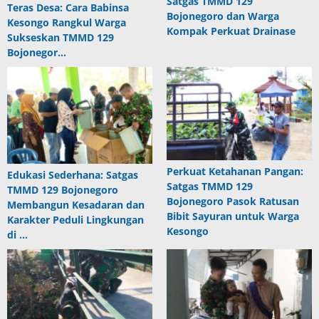
Satgas TMMD 129
Teras Desa: Cara Babinsa
Bojonegoro dan Warga
Kesongo Rangkul Warga
Kompak Perkuat Drainase
Sukseskan TMMD 129
Bojonegor…
Perkuat Ketahanan Pangan:
Edukasi Sederhana: Satgas
Satgas TMMD 129
TMMD 129 Bojonegoro
Bojonegoro Pasok Ratusan
Membangun Kesadaran dan
Bibit Sayuran untuk Warga
Karakter Peduli Lingkungan
Kesongo
di …