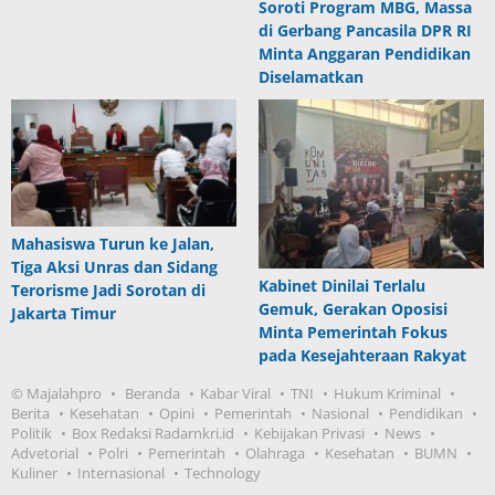
Soroti Program MBG, Massa
di Gerbang Pancasila DPR RI
Minta Anggaran Pendidikan
Diselamatkan
Mahasiswa Turun ke Jalan,
Tiga Aksi Unras dan Sidang
Kabinet Dinilai Terlalu
Terorisme Jadi Sorotan di
Gemuk, Gerakan Oposisi
Jakarta Timur
Minta Pemerintah Fokus
pada Kesejahteraan Rakyat
© Majalahpro
Beranda
Kabar Viral
TNI
Hukum Kriminal
Berita
Kesehatan
Opini
Pemerintah
Nasional
Pendidikan
Politik
Box Redaksi Radarnkri.id
Kebijakan Privasi
News
Advetorial
Polri
Pemerintah
Olahraga
Kesehatan
BUMN
Kuliner
Internasional
Technology