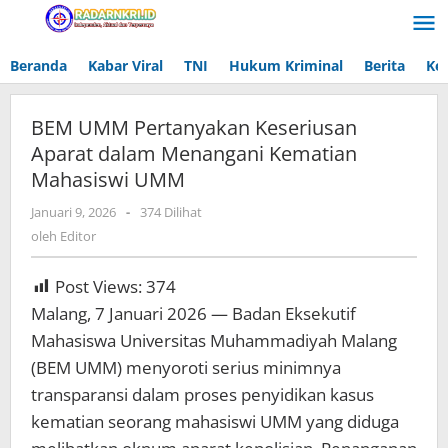
Lewati
ke
konten
Beranda
Kabar Viral
TNI
Hukum Kriminal
Berita
Ke
BEM UMM Pertanyakan Keseriusan
Aparat dalam Menangani Kematian
Mahasiswi UMM
Januari 9, 2026
oleh
-
374 Dilihat
Editor
oleh
Editor
Post Views:
374
Malang, 7 Januari 2026 — Badan Eksekutif
Mahasiswa Universitas Muhammadiyah Malang
(BEM UMM) menyoroti serius minimnya
transparansi dalam proses penyidikan kasus
kematian seorang mahasiswi UMM yang diduga