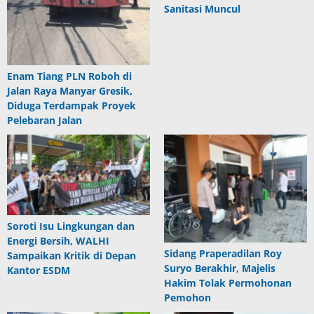
Sanitasi Muncul
Enam Tiang PLN Roboh di
Jalan Raya Manyar Gresik,
Diduga Terdampak Proyek
Pelebaran Jalan
Soroti Isu Lingkungan dan
Energi Bersih, WALHI
Sidang Praperadilan Roy
Sampaikan Kritik di Depan
Suryo Berakhir, Majelis
Kantor ESDM
Hakim Tolak Permohonan
Pemohon