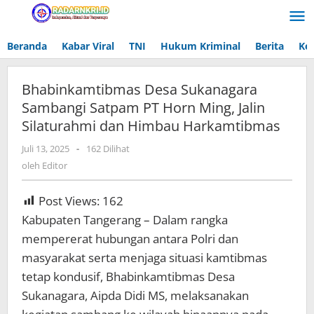
Lewati
ke
konten
Beranda
Kabar Viral
TNI
Hukum Kriminal
Berita
Ke
Bhabinkamtibmas Desa Sukanagara
Sambangi Satpam PT Horn Ming, Jalin
Silaturahmi dan Himbau Harkamtibmas
Juli 13, 2025
oleh
-
162 Dilihat
Editor
oleh
Editor
Post Views:
162
Kabupaten Tangerang – Dalam rangka
mempererat hubungan antara Polri dan
masyarakat serta menjaga situasi kamtibmas
tetap kondusif, Bhabinkamtibmas Desa
Sukanagara, Aipda Didi MS, melaksanakan