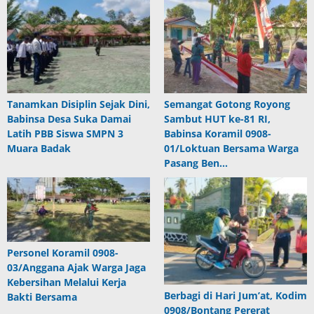
Tanamkan Disiplin Sejak Dini,
Semangat Gotong Royong
Babinsa Desa Suka Damai
Sambut HUT ke-81 RI,
Latih PBB Siswa SMPN 3
Babinsa Koramil 0908-
Muara Badak
01/Loktuan Bersama Warga
Pasang Ben…
Personel Koramil 0908-
03/Anggana Ajak Warga Jaga
Kebersihan Melalui Kerja
Berbagi di Hari Jum’at, Kodim
Bakti Bersama
0908/Bontang Pererat