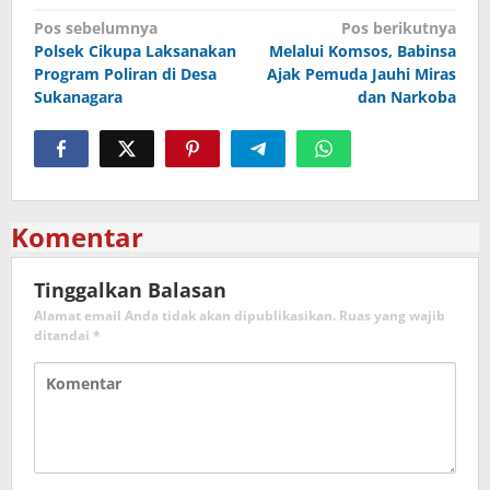
Navigasi
Pos sebelumnya
Pos berikutnya
Polsek Cikupa Laksanakan
Melalui Komsos, Babinsa
pos
Program Poliran di Desa
Ajak Pemuda Jauhi Miras
Sukanagara
dan Narkoba
Komentar
Tinggalkan Balasan
Alamat email Anda tidak akan dipublikasikan.
Ruas yang wajib
ditandai
*