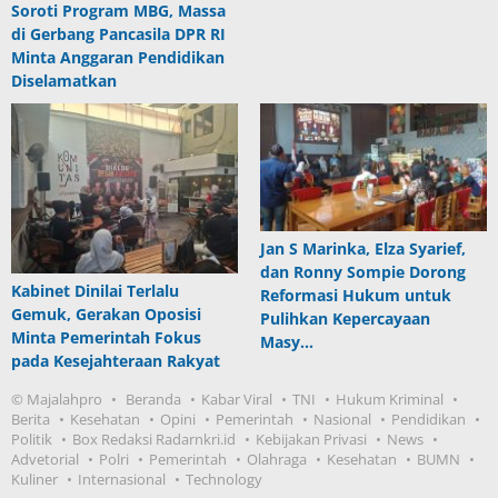
Soroti Program MBG, Massa
di Gerbang Pancasila DPR RI
Minta Anggaran Pendidikan
Diselamatkan
Jan S Marinka, Elza Syarief,
dan Ronny Sompie Dorong
Kabinet Dinilai Terlalu
Reformasi Hukum untuk
Gemuk, Gerakan Oposisi
Pulihkan Kepercayaan
Minta Pemerintah Fokus
Masy…
pada Kesejahteraan Rakyat
© Majalahpro
Beranda
Kabar Viral
TNI
Hukum Kriminal
Berita
Kesehatan
Opini
Pemerintah
Nasional
Pendidikan
Politik
Box Redaksi Radarnkri.id
Kebijakan Privasi
News
Advetorial
Polri
Pemerintah
Olahraga
Kesehatan
BUMN
Kuliner
Internasional
Technology