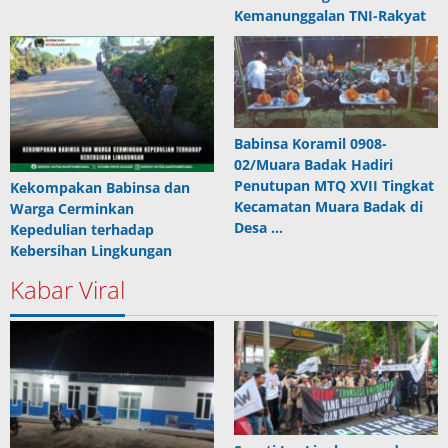
Kemanunggalan TNI-Rakyat
Babinsa Koramil 0908-
02/Muara Badak Hadiri
Penutupan MTQ XVII Tingkat
Kekompakan Babinsa dan
Kecamatan Muara Badak di
Warga Cerminkan
Desa …
Kepedulian terhadap
Kebersihan Lingkungan
Kabar Viral