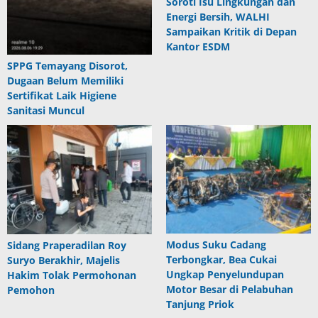
Soroti Isu Lingkungan dan
Energi Bersih, WALHI
Sampaikan Kritik di Depan
Kantor ESDM
SPPG Temayang Disorot,
Dugaan Belum Memiliki
Sertifikat Laik Higiene
Sanitasi Muncul
Modus Suku Cadang
Sidang Praperadilan Roy
Terbongkar, Bea Cukai
Suryo Berakhir, Majelis
Ungkap Penyelundupan
Hakim Tolak Permohonan
Motor Besar di Pelabuhan
Pemohon
Tanjung Priok