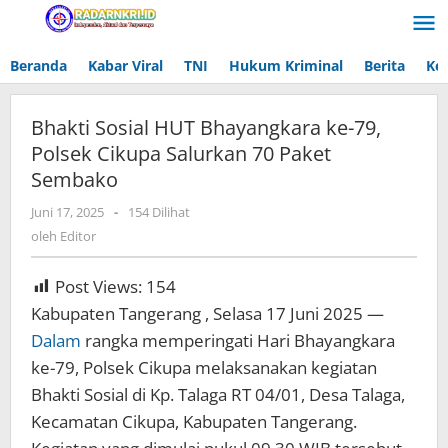
Lewati
ke
konten
Beranda
Kabar Viral
TNI
Hukum Kriminal
Berita
Ke
Bhakti Sosial HUT Bhayangkara ke-79,
Polsek Cikupa Salurkan 70 Paket
Sembako
Juni 17, 2025
oleh
-
154 Dilihat
Editor
oleh
Editor
Post Views:
154
Kabupaten Tangerang , Selasa 17 Juni 2025 —
Dalam
rangka memperingati Hari Bhayangkara
ke-79, Polsek Cikupa melaksanakan kegiatan
Bhakti Sosial di Kp. Talaga RT 04/01, Desa Talaga,
Kecamatan Cikupa, Kabupaten Tangerang.