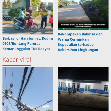
Kekompakan Babinsa dan
Berbagi di Hari Jum’at, Kodim
Warga Cerminkan
0908/Bontang Pererat
Kepedulian terhadap
Kemanunggalan TNI-Rakyat
Kebersihan Lingkungan
Kabar Viral