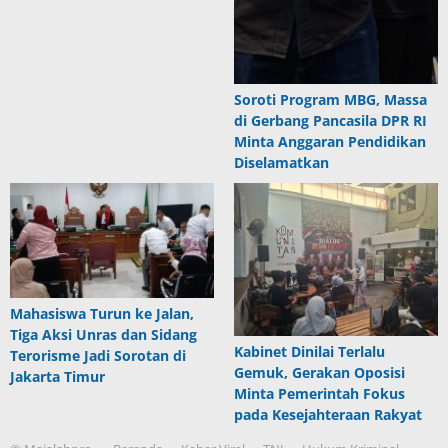
Soroti Program MBG, Massa
di Gerbang Pancasila DPR RI
Minta Anggaran Pendidikan
Diselamatkan
Mahasiswa Turun ke Jalan,
Tiga Aksi Unras dan Sidang
Kabinet Dinilai Terlalu
Terorisme Jadi Sorotan di
Gemuk, Gerakan Oposisi
Jakarta Timur
Minta Pemerintah Fokus
pada Kesejahteraan Rakyat