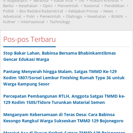
© Majalahpro
Beranda
Kabar Viral
TNI
Hukum Kriminal
Berita
Kesehatan
Opini
Pemerintah
Nasional
Pendidikan
Politik
Box Redaksi Radarnkri.id
Kebijakan Privasi
News
Advetorial
Polri
Pemerintah
Olahraga
Kesehatan
BUMN
Kuliner
Internasional
Technology
Pos-pos Terbaru
Stop Bakar Lahan, Babinsa Bersama Bhabinkamtibmas
Gencar Edukasi Warga
Pantang Menyerah hingga Malam, Satgas TMMD Ke-129
Kodim 1807/Sorsel Lembur Finishing Rumah Type 36 untuk
Warga Kampung Sesor
Percepatan Pembangunan RTLH, Anggota Satgas TMMD ke-
129 Kodim 1505/Tidore Turunkan Material Semen
Menganyam Kebersamaan di Teras Desa: Cara Babinsa
Kesongo Rangkul Warga Sukseskan TMMD 129 Bojonegoro
Merajut Asa di Dusun Krebet: Satgas TMMD 129 Bojonegoro