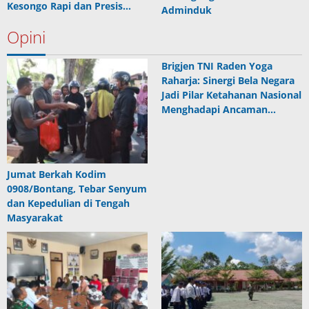
Kesongo Rapi dan Presis…
Adminduk
Opini
Brigjen TNI Raden Yoga
Raharja: Sinergi Bela Negara
Jadi Pilar Ketahanan Nasional
Menghadapi Ancaman…
Jumat Berkah Kodim
0908/Bontang, Tebar Senyum
dan Kepedulian di Tengah
Masyarakat