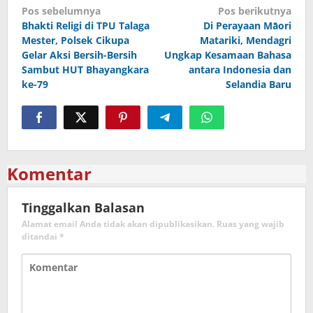
Navigasi
Pos sebelumnya
Pos berikutnya
Bhakti Religi di TPU Talaga
Di Perayaan Māori
pos
Mester, Polsek Cikupa
Matariki, Mendagri
Gelar Aksi Bersih-Bersih
Ungkap Kesamaan Bahasa
Sambut HUT Bhayangkara
antara Indonesia dan
ke-79
Selandia Baru
Komentar
Tinggalkan Balasan
Alamat email Anda tidak akan dipublikasikan.
Ruas yang wajib
ditandai
*