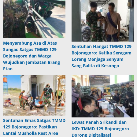
Menyambung Asa di Atas
Sentuhan Hangat TMMD 129
Sungai: Satgas TMMD 129
Bojonegoro: Ketika Seragam
Bojonegoro dan Warga
Loreng Menjaga Senyum
Wujudkan Jembatan Brang
Sang Balita di Kesongo
Etan
Sentuhan Emas Satgas TMMD
Lewat Panah Srikandi dan
129 Bojonegoro: Pastikan
IKD: TMMD 129 Bojonegoro
Lantai Musholla Rest Area
Dorong Digitalisasi