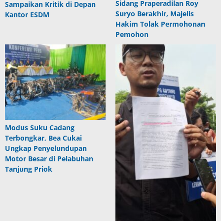
Sidang Praperadilan Roy
Sampaikan Kritik di Depan
Suryo Berakhir, Majelis
Kantor ESDM
Hakim Tolak Permohonan
Pemohon
Modus Suku Cadang
Terbongkar, Bea Cukai
Ungkap Penyelundupan
Motor Besar di Pelabuhan
Tanjung Priok