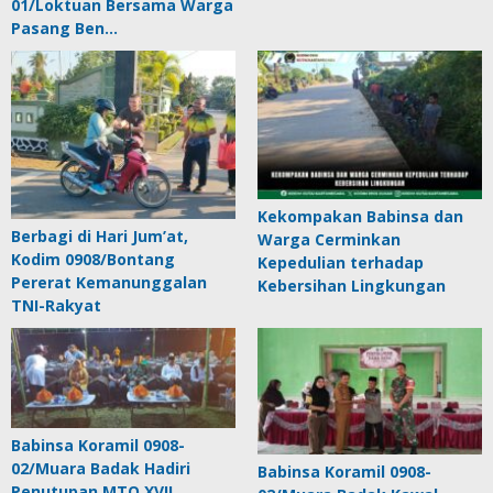
01/Loktuan Bersama Warga
Pasang Ben…
Kekompakan Babinsa dan
Berbagi di Hari Jum’at,
Warga Cerminkan
Kodim 0908/Bontang
Kepedulian terhadap
Pererat Kemanunggalan
Kebersihan Lingkungan
TNI-Rakyat
Babinsa Koramil 0908-
02/Muara Badak Hadiri
Babinsa Koramil 0908-
Penutupan MTQ XVII