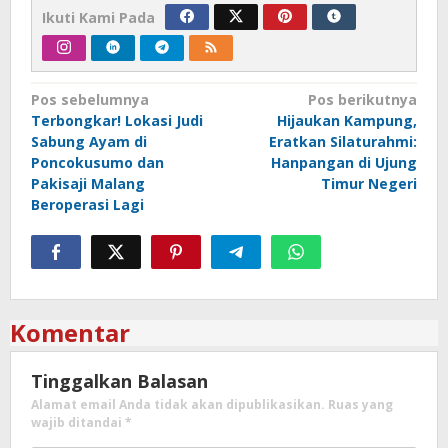
Ikuti Kami Pada
Navigasi
Pos sebelumnya
Pos berikutnya
Terbongkar! Lokasi Judi
Hijaukan Kampung,
pos
Sabung Ayam di
Eratkan Silaturahmi:
Poncokusumo dan
Hanpangan di Ujung
Pakisaji Malang
Timur Negeri
Beroperasi Lagi
Komentar
Tinggalkan Balasan
Alamat email Anda tidak akan dipublikasikan.
Ruas yang
wajib ditandai
*