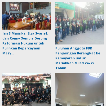
Jan S Marinka, Elza Syarief,
dan Ronny Sompie Dorong
Reformasi Hukum untuk
Pulihkan Kepercayaan
Puluhan Anggota FBR
Masy…
Penjaringan Berangkat ke
Kemayoran untuk
Meriahkan Milad ke-25
Tahun