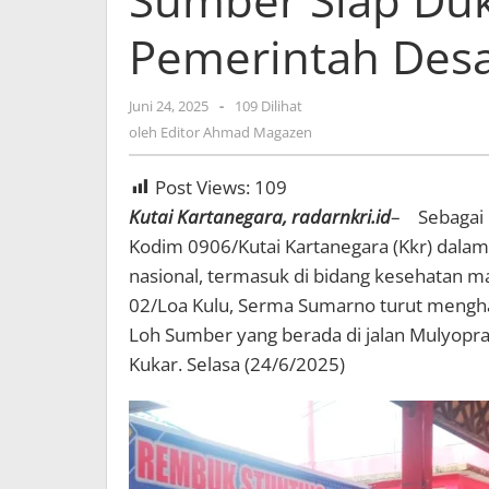
Pemerintah Des
Juni 24, 2025
oleh
-
109 Dilihat
Editor
oleh
Editor Ahmad Magazen
Ahmad
Magazen
Post Views:
109
Kutai Kartanegara, radarnkri.id
– Sebagai 
Kodim 0906/Kutai Kartanegara (Kkr) da
nasional, termasuk di bidang kesehatan m
02/Loa Kulu, Serma Sumarno turut menghad
Loh Sumber yang berada di jalan Mulyopr
Kukar. Selasa (24/6/2025)