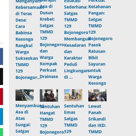
Perkuat
Edukasi
Menganyam
Asa di
Ketahanan
Sederhana:
Kebersamaan
Dusun
Pangan:
Satgas
di Teras
Krebet:
Satgas
TMMD
Desa:
Satgas
TMMD
129
Cara
TMMD
129
Bojonegoro
Babinsa
129
Bojonegoro
Membangun
Kesongo
Bojonegoro
Pasok
Kesadaran
Rangkul
dan
Ratusan
dan
Warga
Warga
Bibit
Karakter
Sukseskan
Kompak
Sayuran
Peduli
TMMD
Perkuat
untuk
Lingkungan
129
Drainase
Warga
di …
Bojonegor…
Kesongo
Menyambung
Sentuhan
Lewat
Sentuhan
Asa di
Emas
Panah
Hangat
Atas
Satgas
Srikandi
TMMD
Sungai:
TMMD
dan IKD:
129
Satgas
129
TMMD
Bojonegoro: