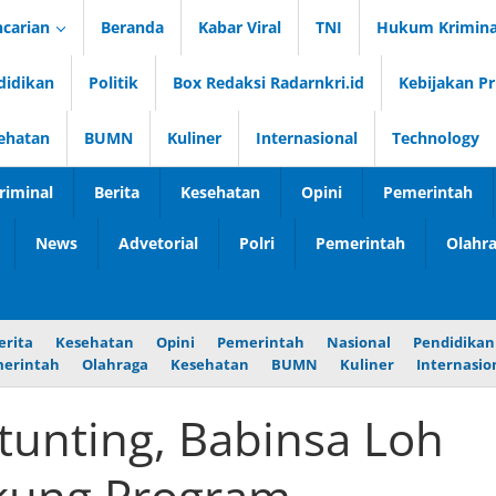
carian
Beranda
Kabar Viral
TNI
Hukum Krimina
didikan
Politik
Box Redaksi Radarnkri.id
Kebijakan Pr
ehatan
BUMN
Kuliner
Internasional
Technology
iminal
Berita
Kesehatan
Opini
Pemerintah
News
Advetorial
Polri
Pemerintah
Olahr
erita
Kesehatan
Opini
Pemerintah
Nasional
Pendidikan
erintah
Olahraga
Kesehatan
BUMN
Kuliner
Internasio
tunting, Babinsa Loh
kung Program