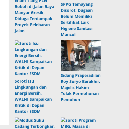
Enam Tiang PLN
SPPG Temayang
Roboh di Jalan Raya
Disorot, Dugaan
Manyar Gresik,
Belum Memiliki
Diduga Terdampak
Sertifikat Laik
Proyek Pelebaran
Higiene Sanitasi
Jalan
Muncul
Sidang Praperadilan
Soroti Isu
Roy Suryo Berakhir,
Lingkungan dan
Majelis Hakim
Energi Bersih,
Tolak Permohonan
WALHI Sampaikan
Pemohon
Kritik di Depan
Kantor ESDM