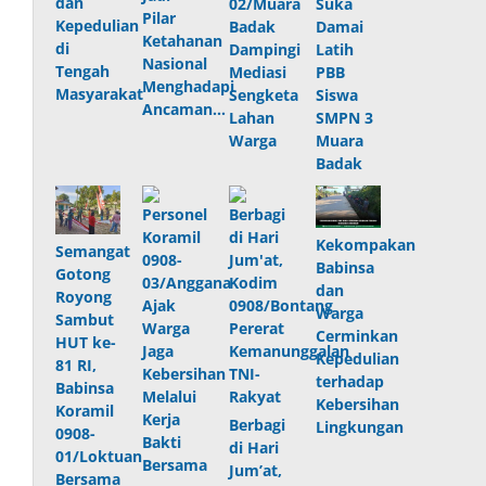
dan
02/Muara
Suka
Pilar
Kepedulian
Badak
Damai
Ketahanan
di
Dampingi
Latih
Nasional
Tengah
Mediasi
PBB
Menghadapi
Masyarakat
Sengketa
Siswa
Ancaman…
Lahan
SMPN 3
Warga
Muara
Badak
Kekompakan
Semangat
Babinsa
Gotong
dan
Royong
Warga
Sambut
Cerminkan
HUT ke-
Kepedulian
81 RI,
terhadap
Babinsa
Kebersihan
Koramil
Berbagi
Lingkungan
0908-
di Hari
01/Loktuan
Jum’at,
Bersama