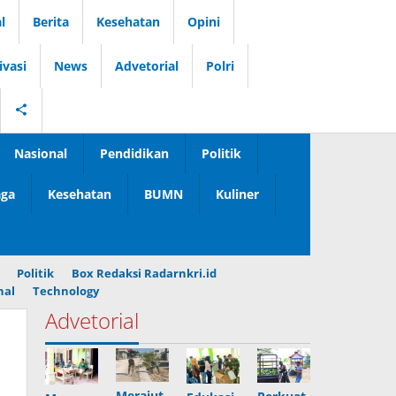
l
Berita
Kesehatan
Opini
ivasi
News
Advetorial
Polri
Nasional
Pendidikan
Politik
aga
Kesehatan
BUMN
Kuliner
Politik
Box Redaksi Radarnkri.id
nal
Technology
Advetorial
Merajut