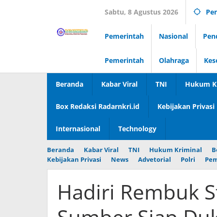
Lewati
Sabtu, 8 Agustus 2026
Pen
ke
konten
Pemerintah
Nasional
Pen
Pemerintah
Olahraga
Kes
Beranda
Kabar Viral
TNI
Hukum Kr
Box Redaksi Radarnkri.id
Kebijakan Privasi
Internasional
Technology
Beranda
Kabar Viral
TNI
Hukum Kriminal
B
Kebijakan Privasi
News
Advetorial
Polri
Pem
Hadiri Rembuk S
Sumber Siap Du