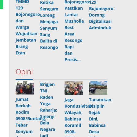
TMMD
Bojonegoro:
129
Ketika
129
Pastikan
Bojonegoro
Seragam
Bojonegoro
Lantai
Dorong
Loreng
dan
Musholla
Digitalisasi
Menjaga
Warga
Rest
Adminduk
Senyum
Wujudkan
Area
Sang
Jembatan
Kesongo
Balita di
Brang
Rapi
Kesongo
Etan
dan
Presis…
Opini
Brigjen
TNI
Raden
Jumat
Jaga
Tanamkan
Yoga
Berkah
Kondusivitas
Disiplin
Raharja:
Kodim
Wilayah,
Sejak
Sinergi
0908/Bontang,
Babinsa
Dini,
Bela
Tebar
Koramil
Babinsa
Negara
Senyum
0908-
Desa
Jadi