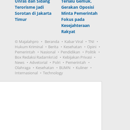
Unras dan Sidang
Terlalu Gemuk,
Terorisme Jadi
Gerakan Oposisi
Sorotan di Jakarta
Minta Pemerintah
Timur
Fokus pada
Kesejahteraan
Rakyat
© Majalahpro
Beranda
Kabar Viral
TNI
Hukum Kriminal
Berita
Kesehatan
Opini
Pemerintah
Nasional
Pendidikan
Politik
Box Redaksi Radarnkri.id
Kebijakan Privasi
News
Advetorial
Polri
Pemerintah
Olahraga
Kesehatan
BUMN
Kuliner
Internasional
Technology