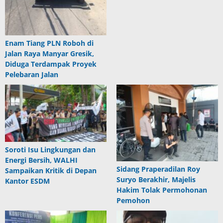
Enam Tiang PLN Roboh di
Jalan Raya Manyar Gresik,
Diduga Terdampak Proyek
Pelebaran Jalan
Soroti Isu Lingkungan dan
Energi Bersih, WALHI
Sidang Praperadilan Roy
Sampaikan Kritik di Depan
Suryo Berakhir, Majelis
Kantor ESDM
Hakim Tolak Permohonan
Pemohon