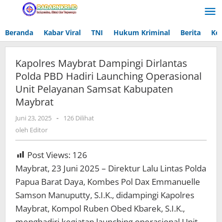
Lewati
ke
konten
Beranda
Kabar Viral
TNI
Hukum Kriminal
Berita
Ke
Kapolres Maybrat Dampingi Dirlantas
Polda PBD Hadiri Launching Operasional
Unit Pelayanan Samsat Kabupaten
Maybrat
Juni 23, 2025
oleh
-
126 Dilihat
Editor
oleh
Editor
Post Views:
126
Maybrat, 23 Juni 2025 – Direktur Lalu Lintas Polda
Papua Barat Daya, Kombes Pol Dax Emmanuelle
Samson Manuputty, S.I.K., didampingi Kapolres
Maybrat, Kompol Ruben Obed Kbarek, S.I.K.,
menghadiri kegiatan launching operasional Unit