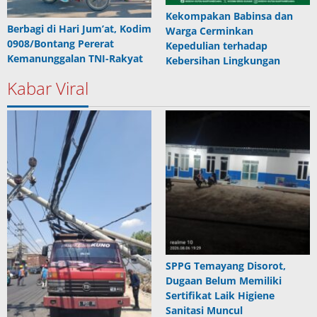
Kekompakan Babinsa dan
Berbagi di Hari Jum’at, Kodim
Warga Cerminkan
0908/Bontang Pererat
Kepedulian terhadap
Kemanunggalan TNI-Rakyat
Kebersihan Lingkungan
Kabar Viral
SPPG Temayang Disorot,
Dugaan Belum Memiliki
Sertifikat Laik Higiene
Sanitasi Muncul