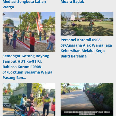
Mediasi Sengketa Lahan
Muara Badak
Warga
Personel Koramil 0908-
03/Anggana Ajak Warga Jaga
Kebersihan Melalui Kerja
Semangat Gotong Royong
Bakti Bersama
Sambut HUT ke-81 RI,
Babinsa Koramil 0908-
01/Loktuan Bersama Warga
Pasang Ben…