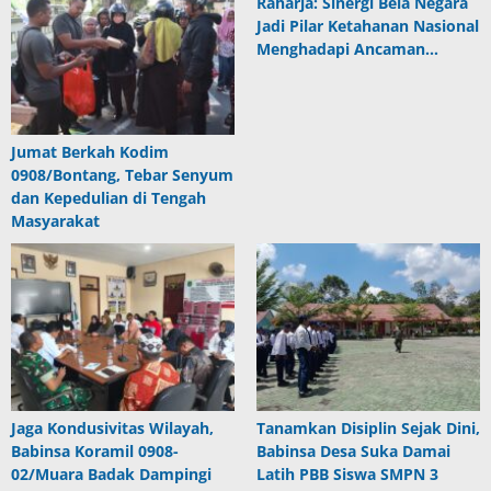
Raharja: Sinergi Bela Negara
Jadi Pilar Ketahanan Nasional
Menghadapi Ancaman…
Jumat Berkah Kodim
0908/Bontang, Tebar Senyum
dan Kepedulian di Tengah
Masyarakat
Jaga Kondusivitas Wilayah,
Tanamkan Disiplin Sejak Dini,
Babinsa Koramil 0908-
Babinsa Desa Suka Damai
02/Muara Badak Dampingi
Latih PBB Siswa SMPN 3