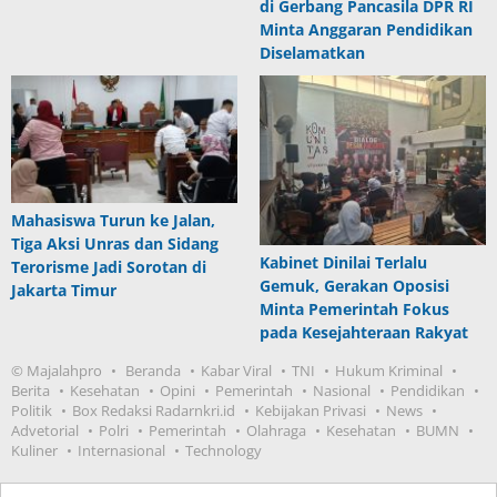
di Gerbang Pancasila DPR RI
Minta Anggaran Pendidikan
Diselamatkan
Mahasiswa Turun ke Jalan,
Tiga Aksi Unras dan Sidang
Kabinet Dinilai Terlalu
Terorisme Jadi Sorotan di
Gemuk, Gerakan Oposisi
Jakarta Timur
Minta Pemerintah Fokus
pada Kesejahteraan Rakyat
© Majalahpro
Beranda
Kabar Viral
TNI
Hukum Kriminal
Berita
Kesehatan
Opini
Pemerintah
Nasional
Pendidikan
Politik
Box Redaksi Radarnkri.id
Kebijakan Privasi
News
Advetorial
Polri
Pemerintah
Olahraga
Kesehatan
BUMN
Kuliner
Internasional
Technology