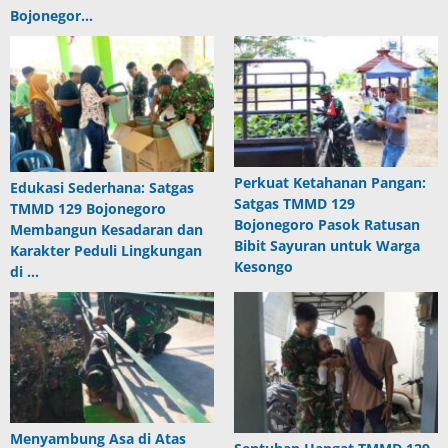
Bojonegor…
Perkuat Ketahanan Pangan:
Edukasi Sederhana: Satgas
Satgas TMMD 129
TMMD 129 Bojonegoro
Bojonegoro Pasok Ratusan
Membangun Kesadaran dan
Bibit Sayuran untuk Warga
Karakter Peduli Lingkungan
Kesongo
di …
Menyambung Asa di Atas