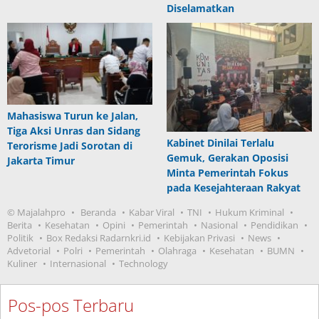
Diselamatkan
Mahasiswa Turun ke Jalan,
Tiga Aksi Unras dan Sidang
Kabinet Dinilai Terlalu
Terorisme Jadi Sorotan di
Gemuk, Gerakan Oposisi
Jakarta Timur
Minta Pemerintah Fokus
pada Kesejahteraan Rakyat
© Majalahpro
Beranda
Kabar Viral
TNI
Hukum Kriminal
Berita
Kesehatan
Opini
Pemerintah
Nasional
Pendidikan
Politik
Box Redaksi Radarnkri.id
Kebijakan Privasi
News
Advetorial
Polri
Pemerintah
Olahraga
Kesehatan
BUMN
Kuliner
Internasional
Technology
Pos-pos Terbaru