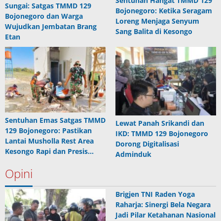
Sentuhan Hangat TMMD 129
Sungai: Satgas TMMD 129
Bojonegoro: Ketika Seragam
Bojonegoro dan Warga
Loreng Menjaga Senyum
Wujudkan Jembatan Brang
Sang Balita di Kesongo
Etan
Sentuhan Emas Satgas TMMD
Lewat Panah Srikandi dan
129 Bojonegoro: Pastikan
IKD: TMMD 129 Bojonegoro
Lantai Musholla Rest Area
Dorong Digitalisasi
Kesongo Rapi dan Presis…
Adminduk
Opini
Brigjen TNI Raden Yoga
Raharja: Sinergi Bela Negara
Jadi Pilar Ketahanan Nasional