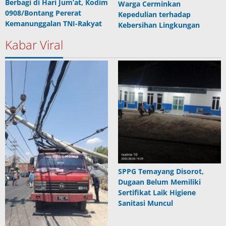
Berbagi di Hari Jum’at, Kodim
Warga Cerminkan
0908/Bontang Pererat
Kepedulian terhadap
Kemanunggalan TNI-Rakyat
Kebersihan Lingkungan
Kabar Viral
SPPG Temayang Disorot,
Dugaan Belum Memiliki
Sertifikat Laik Higiene
Sanitasi Muncul