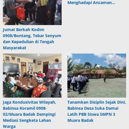
Menghadapi Ancaman…
Jumat Berkah Kodim
0908/Bontang, Tebar Senyum
dan Kepedulian di Tengah
Masyarakat
Jaga Kondusivitas Wilayah,
Tanamkan Disiplin Sejak Dini,
Babinsa Koramil 0908-
Babinsa Desa Suka Damai
02/Muara Badak Dampingi
Latih PBB Siswa SMPN 3
Mediasi Sengketa Lahan
Muara Badak
Warga