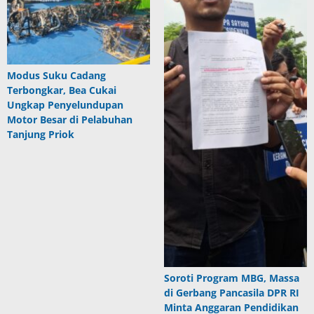
Modus Suku Cadang
Terbongkar, Bea Cukai
Ungkap Penyelundupan
Motor Besar di Pelabuhan
Tanjung Priok
Soroti Program MBG, Massa
di Gerbang Pancasila DPR RI
Minta Anggaran Pendidikan