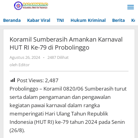
Lewati
ke
konten
Beranda
Kabar Viral
TNI
Hukum Kriminal
Berita
Ke
Koramil Sumberasih Amankan Karnaval
HUT RI Ke-79 di Probolinggo
Agustus 26, 2024
oleh
-
2487 Dilihat
Editor
oleh
Editor
Post Views:
2,487
Probolinggo – Koramil 0820/06 Sumberasih turut
serta dalam pengamanan dan pengawalan
kegiatan pawai karnaval dalam rangka
memperingati Hari Ulang Tahun Republik
Indonesia (HUT RI) ke-79 tahun 2024 pada Senin
(26/8).