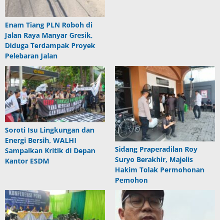
Enam Tiang PLN Roboh di
Jalan Raya Manyar Gresik,
Diduga Terdampak Proyek
Pelebaran Jalan
Soroti Isu Lingkungan dan
Energi Bersih, WALHI
Sidang Praperadilan Roy
Sampaikan Kritik di Depan
Suryo Berakhir, Majelis
Kantor ESDM
Hakim Tolak Permohonan
Pemohon