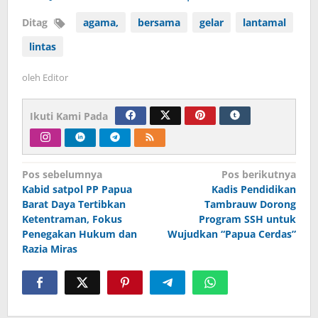
Ditag
agama,
bersama
gelar
lantamal
lintas
oleh
Editor
Ikuti Kami Pada
Navigasi
Pos sebelumnya
Pos berikutnya
Kabid satpol PP Papua
Kadis Pendidikan
pos
Barat Daya Tertibkan
Tambrauw Dorong
Ketentraman, Fokus
Program SSH untuk
Penegakan Hukum dan
Wujudkan “Papua Cerdas”
Razia Miras