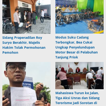
Modus Suku Cadang
Sidang Praperadilan Roy
Terbongkar, Bea Cukai
Suryo Berakhir, Majelis
Ungkap Penyelundupan
Hakim Tolak Permohonan
Motor Besar di Pelabuhan
Pemohon
Tanjung Priok
Mahasiswa Turun ke Jalan,
Tiga Aksi Unras dan Sidang
Terorisme Jadi Sorotan di