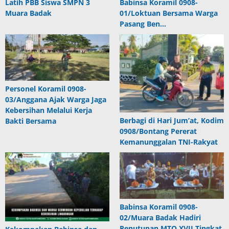
Latih PBB Siswa SMPN 3
Babinsa Koramil 0908-
Muara Badak
01/Loktuan Bersama Warga
Pasang Ben…
Personel Koramil 0908-
03/Anggana Ajak Warga Jaga
Kebersihan Melalui Kerja
Berbagi di Hari Jum’at, Kodim
Bakti Bersama
0908/Bontang Pererat
Kemanunggalan TNI-Rakyat
Babinsa Koramil 0908-
02/Muara Badak Hadiri
Penutupan MTQ XVII Tingkat