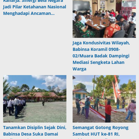
Raharja: Sinergi Bela Negara
Jadi Pilar Ketahanan Nasional
Menghadapi Ancaman…
Jaga Kondusivitas Wilayah,
Babinsa Koramil 0908-
02/Muara Badak Dampingi
Mediasi Sengketa Lahan
Warga
Tanamkan Disiplin Sejak Dini,
Semangat Gotong Royong
Babinsa Desa Suka Damai
Sambut HUT ke-81 RI,