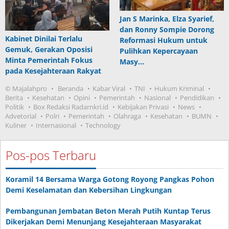
Jan S Marinka, Elza Syarief,
dan Ronny Sompie Dorong
Kabinet Dinilai Terlalu
Reformasi Hukum untuk
Gemuk, Gerakan Oposisi
Pulihkan Kepercayaan
Minta Pemerintah Fokus
Masy…
pada Kesejahteraan Rakyat
© Majalahpro
Beranda
Kabar Viral
TNI
Hukum Kriminal
Berita
Kesehatan
Opini
Pemerintah
Nasional
Pendidikan
Politik
Box Redaksi Radarnkri.id
Kebijakan Privasi
News
Advetorial
Polri
Pemerintah
Olahraga
Kesehatan
BUMN
Kuliner
Internasional
Technology
Pos-pos Terbaru
Koramil 14 Bersama Warga Gotong Royong Pangkas Pohon
Demi Keselamatan dan Kebersihan Lingkungan
Pembangunan Jembatan Beton Merah Putih Kuntap Terus
Dikerjakan Demi Menunjang Kesejahteraan Masyarakat