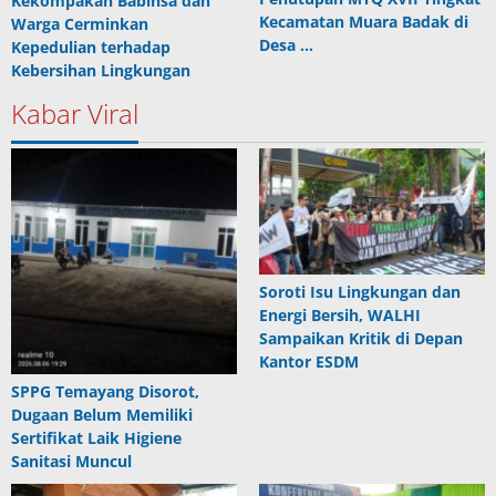
Kekompakan Babinsa dan
Kecamatan Muara Badak di
Warga Cerminkan
Desa …
Kepedulian terhadap
Kebersihan Lingkungan
Kabar Viral
Soroti Isu Lingkungan dan
Energi Bersih, WALHI
Sampaikan Kritik di Depan
Kantor ESDM
SPPG Temayang Disorot,
Dugaan Belum Memiliki
Sertifikat Laik Higiene
Sanitasi Muncul