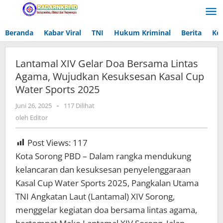
Lewati
ke
konten
Beranda
Kabar Viral
TNI
Hukum Kriminal
Berita
Ke
Lantamal XIV Gelar Doa Bersama Lintas
Agama, Wujudkan Kesuksesan Kasal Cup
Water Sports 2025
Juni 26, 2025
oleh
-
117 Dilihat
Editor
oleh
Editor
Post Views:
117
Kota Sorong PBD – Dalam rangka mendukung
kelancaran dan kesuksesan penyelenggaraan
Kasal Cup Water Sports 2025, Pangkalan Utama
TNI Angkatan Laut (Lantamal) XIV Sorong,
menggelar kegiatan doa bersama lintas agama,