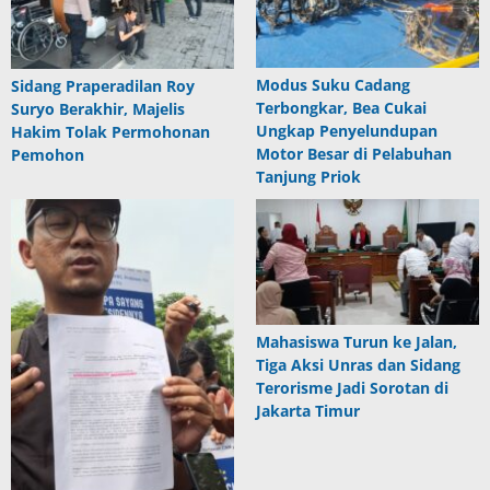
Modus Suku Cadang
Sidang Praperadilan Roy
Terbongkar, Bea Cukai
Suryo Berakhir, Majelis
Ungkap Penyelundupan
Hakim Tolak Permohonan
Motor Besar di Pelabuhan
Pemohon
Tanjung Priok
Mahasiswa Turun ke Jalan,
Tiga Aksi Unras dan Sidang
Terorisme Jadi Sorotan di
Jakarta Timur