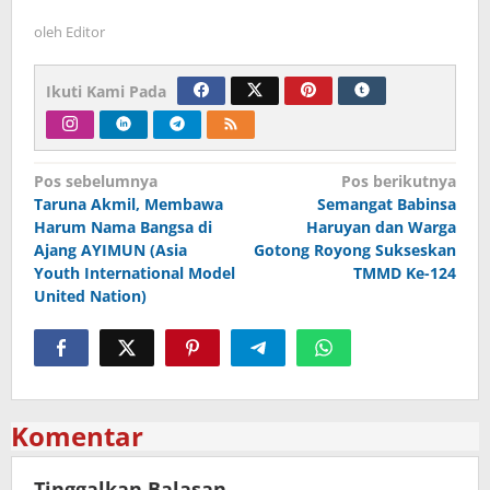
oleh
Editor
Ikuti Kami Pada
Navigasi
Pos sebelumnya
Pos berikutnya
Taruna Akmil, Membawa
Semangat Babinsa
pos
Harum Nama Bangsa di
Haruyan dan Warga
Ajang AYIMUN (Asia
Gotong Royong Sukseskan
Youth International Model
TMMD Ke-124
United Nation)
Komentar
Tinggalkan Balasan