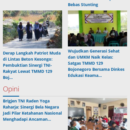
Bebas Stunting
Wujudkan Generasi Sehat
Derap Langkah Patriot Muda
dan UMKM Naik Kelas:
di Lintas Beton Kesongo:
Satgas TMMD 129
Pembuktian Sinergi TNI-
Bojonegoro Bersama Dinkes
Rakyat Lewat TMMD 129
Edukasi Keama…
Boj…
Opini
Brigjen TNI Raden Yoga
Raharja: Sinergi Bela Negara
Jadi Pilar Ketahanan Nasional
Menghadapi Ancaman…