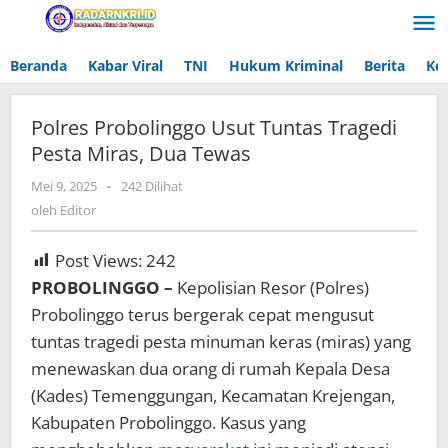
Lewati
ke
konten
Beranda
Kabar Viral
TNI
Hukum Kriminal
Berita
Ke
Polres Probolinggo Usut Tuntas Tragedi
Pesta Miras, Dua Tewas
Mei 9, 2025
oleh
-
242 Dilihat
Editor
oleh
Editor
Post Views:
242
PROBOLINGGO –
Kepolisian Resor (Polres)
Probolinggo terus bergerak cepat mengusut
tuntas tragedi pesta minuman keras (miras) yang
menewaskan dua orang di rumah Kepala Desa
(Kades) Temenggungan, Kecamatan Krejengan,
Kabupaten Probolinggo. Kasus yang