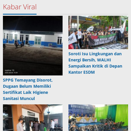
Kabar Viral
Soroti Isu Lingkungan dan
Energi Bersih, WALHI
Sampaikan Kritik di Depan
Kantor ESDM
SPPG Temayang Disorot,
Dugaan Belum Memiliki
Sertifikat Laik Higiene
Sanitasi Muncul