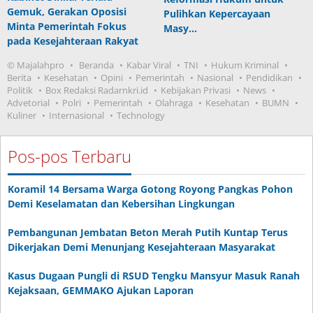
Gemuk, Gerakan Oposisi
Pulihkan Kepercayaan
Minta Pemerintah Fokus
Masy…
pada Kesejahteraan Rakyat
© Majalahpro
Beranda
Kabar Viral
TNI
Hukum Kriminal
Berita
Kesehatan
Opini
Pemerintah
Nasional
Pendidikan
Politik
Box Redaksi Radarnkri.id
Kebijakan Privasi
News
Advetorial
Polri
Pemerintah
Olahraga
Kesehatan
BUMN
Kuliner
Internasional
Technology
Pos-pos Terbaru
Koramil 14 Bersama Warga Gotong Royong Pangkas Pohon
Demi Keselamatan dan Kebersihan Lingkungan
Pembangunan Jembatan Beton Merah Putih Kuntap Terus
Dikerjakan Demi Menunjang Kesejahteraan Masyarakat
Kasus Dugaan Pungli di RSUD Tengku Mansyur Masuk Ranah
Kejaksaan, GEMMAKO Ajukan Laporan