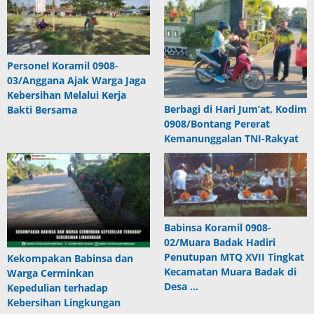
Personel Koramil 0908-
03/Anggana Ajak Warga Jaga
Kebersihan Melalui Kerja
Berbagi di Hari Jum’at, Kodim
Bakti Bersama
0908/Bontang Pererat
Kemanunggalan TNI-Rakyat
Babinsa Koramil 0908-
02/Muara Badak Hadiri
Penutupan MTQ XVII Tingkat
Kekompakan Babinsa dan
Kecamatan Muara Badak di
Warga Cerminkan
Desa …
Kepedulian terhadap
Kebersihan Lingkungan