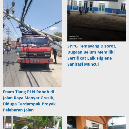
SPPG Temayang Disorot,
Dugaan Belum Memiliki
Sertifikat Laik Higiene
Sanitasi Muncul
Enam Tiang PLN Roboh di
Jalan Raya Manyar Gresik,
Diduga Terdampak Proyek
Pelebaran Jalan