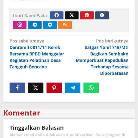
Ikuti Kami Pada
Navigasi
Pos sebelumnya
Pos berikutnya
Danramil 0811/14 Kerek
Satgas Yonif 715/Mtl
pos
Bersama BPBD Menggelar
Bagikan Sembako
Kegiatan Pelatihan Desa
Memperkuat Kepedulian
Tangguh Bencana
Terhadap Sesama
Diperbatasan
Komentar
Tinggalkan Balasan
Alamat email Anda tidak akan dipublikasikan.
Ruas yang wajib