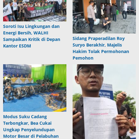
Soroti Isu Lingkungan dan
Energi Bersih, WALHI
Sidang Praperadilan Roy
Sampaikan Kritik di Depan
Suryo Berakhir, Majelis
Kantor ESDM
Hakim Tolak Permohonan
Pemohon
Modus Suku Cadang
Terbongkar, Bea Cukai
Ungkap Penyelundupan
Motor Besar di Pelabuhan