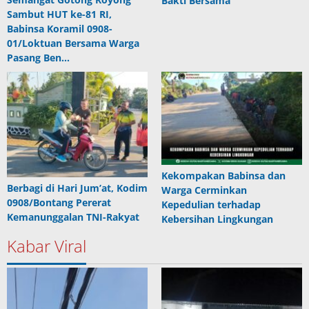
Bakti Bersama
Sambut HUT ke-81 RI,
Babinsa Koramil 0908-
01/Loktuan Bersama Warga
Pasang Ben…
Kekompakan Babinsa dan
Berbagi di Hari Jum’at, Kodim
Warga Cerminkan
0908/Bontang Pererat
Kepedulian terhadap
Kemanunggalan TNI-Rakyat
Kebersihan Lingkungan
Kabar Viral