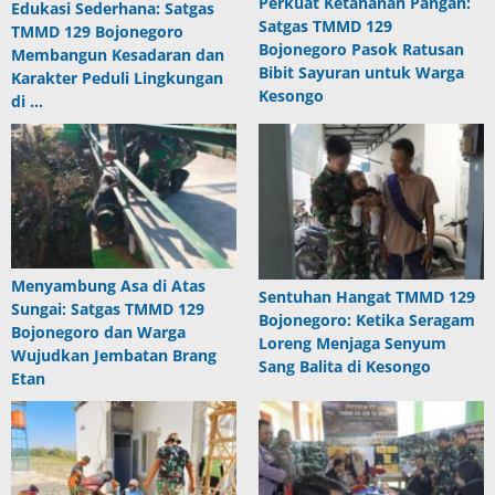
Perkuat Ketahanan Pangan:
Edukasi Sederhana: Satgas
Satgas TMMD 129
TMMD 129 Bojonegoro
Bojonegoro Pasok Ratusan
Membangun Kesadaran dan
Bibit Sayuran untuk Warga
Karakter Peduli Lingkungan
Kesongo
di …
Menyambung Asa di Atas
Sentuhan Hangat TMMD 129
Sungai: Satgas TMMD 129
Bojonegoro: Ketika Seragam
Bojonegoro dan Warga
Loreng Menjaga Senyum
Wujudkan Jembatan Brang
Sang Balita di Kesongo
Etan