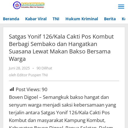
Lewati
ke
konten
Beranda
Kabar Viral
TNI
Hukum Kriminal
Berita
Ke
Satgas Yonif 126/Kala Cakti Pos Kombut
Berbagi Sembako dan Hangatkan
Suasana Lewat Makan Bakso Bersama
Warga
Juni 28, 2025
oleh
-
90 Dilihat
Editor
oleh
Editor Puspen TNI
Puspen
TNI
Post Views:
90
Boven Digoel – Semangkuk bakso hangat dan
senyum warga menjadi saksi kebersamaan yang
terjalin antara Satgas Yonif 126/Kala Cakti Pos
Kombut dan masyarakat Kampung Kombut,
Kabupaten Boven Digoel, Papua Selatan. Dalam