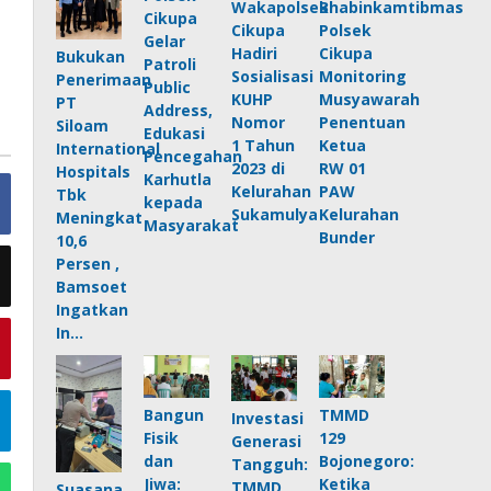
Wakapolsek
Bhabinkamtibmas
Cikupa
Cikupa
Polsek
Gelar
Hadiri
Cikupa
Bukukan
Patroli
Sosialisasi
Monitoring
Penerimaan
Public
KUHP
Musyawarah
PT
Address,
Nomor
Penentuan
Siloam
Edukasi
1 Tahun
Ketua
International
Pencegahan
2023 di
RW 01
Hospitals
Karhutla
Kelurahan
PAW
Tbk
kepada
Sukamulya
Kelurahan
Meningkat
Masyarakat
Bunder
10,6
Persen ,
Bamsoet
Ingatkan
In…
TMMD
Bangun
Investasi
129
Fisik
Generasi
Bojonegoro:
dan
Tangguh:
Ketika
Jiwa:
TMMD
Suasana