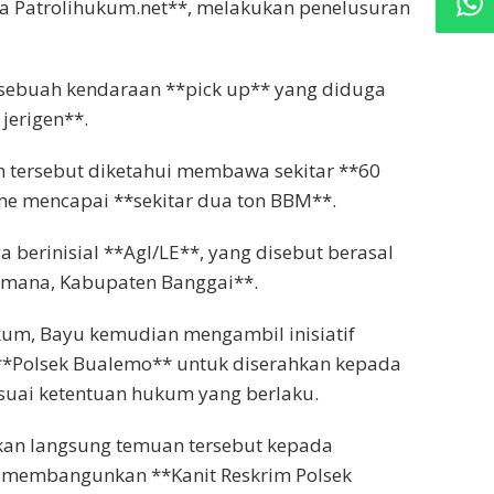
a Patrolihukum.net**, melakukan penelusuran
sebuah kendaraan **pick up** yang diduga
jerigen**.
n tersebut diketahui membawa sekitar **60
ume mencapai **sekitar dua ton BBM**.
 berinisial **Agl/LE**, yang disebut berasal
imana, Kabupaten Banggai**.
um, Bayu kemudian mengambil inisiatif
**Polsek Bualemo** untuk diserahkan kepada
esuai ketentuan hukum yang berlaku.
rkan langsung temuan tersebut kepada
t membangunkan **Kanit Reskrim Polsek