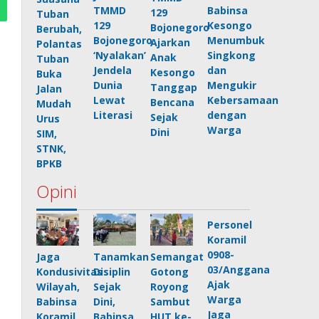
Babinsa
TMMD
129
Tuban
Kesongo
129
Bojonegoro
Berubah,
Menumbuk
Bojonegoro
Ajarkan
Polantas
Singkong
‘Nyalakan’
Anak
Tuban
dan
Jendela
Kesongo
Buka
Mengukir
Dunia
Tanggap
Jalan
Kebersamaan
Lewat
Bencana
Mudah
dengan
Literasi
Sejak
Urus
Warga
Dini
SIM,
STNK,
BPKB
Opini
Personel
Koramil
0908-
Jaga
Tanamkan
Semangat
03/Anggana
Kondusivitas
Disiplin
Gotong
Ajak
Wilayah,
Sejak
Royong
Warga
Babinsa
Dini,
Sambut
Jaga
Koramil
Babinsa
HUT ke-