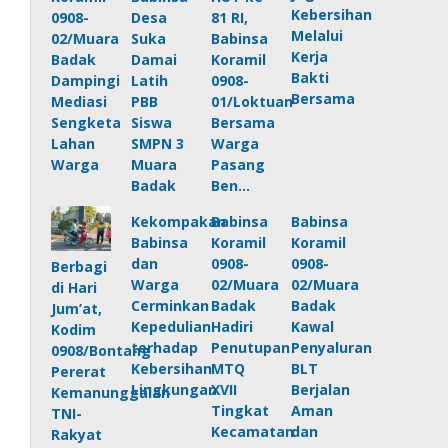
Kebersihan
0908-
Desa
81 RI,
Melalui
02/Muara
Suka
Babinsa
Kerja
Badak
Damai
Koramil
Bakti
Dampingi
Latih
0908-
Bersama
Mediasi
PBB
01/Loktuan
Sengketa
Siswa
Bersama
Lahan
SMPN 3
Warga
Warga
Muara
Pasang
Badak
Ben…
Kekompakan
Babinsa
Babinsa
Babinsa
Koramil
Koramil
dan
0908-
0908-
Berbagi
Warga
02/Muara
02/Muara
di Hari
Cerminkan
Badak
Badak
Jum’at,
Kepedulian
Hadiri
Kawal
Kodim
terhadap
Penutupan
Penyaluran
0908/Bontang
Kebersihan
MTQ
BLT
Pererat
Lingkungan
XVII
Berjalan
Kemanunggalan
Tingkat
Aman
TNI-
Kecamatan
dan
Rakyat