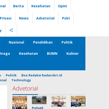
nal
Berita
Kesehatan
Opini
Privasi
News
Advetorial
Polri
y
Nasional
Pendidikan
Politik
hraga
Kesehatan
BUMN
Kuliner
n
Politik
Box Redaksi Radarnkri.id
onal
Technology
Advetorial
Polsek