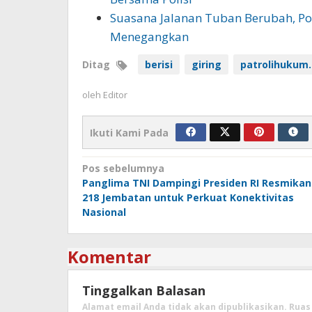
Suasana Jalanan Tuban Berubah, Po
Menegangkan
Ditag
berisi
giring
patrolihukum
oleh
Editor
Ikuti Kami Pada
Navigasi
Pos sebelumnya
Panglima TNI Dampingi Presiden RI Resmikan
pos
218 Jembatan untuk Perkuat Konektivitas
Nasional
Komentar
Tinggalkan Balasan
Alamat email Anda tidak akan dipublikasikan.
Ruas