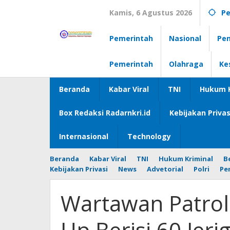
Lewati
Kamis, 6 Agustus 2026
Pe
ke
konten
Pemerintah
Nasional
Pen
Pemerintah
Olahraga
Ke
Beranda
Kabar Viral
TNI
Hukum K
Box Redaksi Radarnkri.id
Kebijakan Privas
Internasional
Technology
Beranda
Kabar Viral
TNI
Hukum Kriminal
B
Kebijakan Privasi
News
Advetorial
Polri
Pe
Wartawan Patrol
Up Berisi 60 Jeri