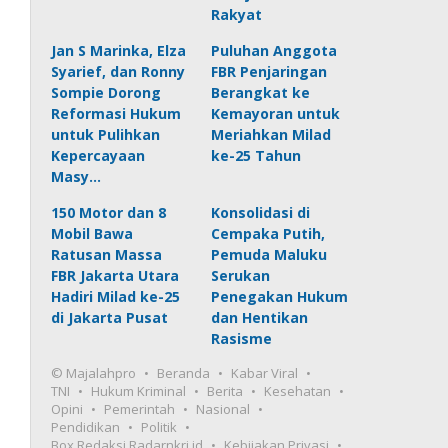
Rakyat
Jan S Marinka, Elza
Puluhan Anggota
Syarief, dan Ronny
FBR Penjaringan
Sompie Dorong
Berangkat ke
Reformasi Hukum
Kemayoran untuk
untuk Pulihkan
Meriahkan Milad
Kepercayaan
ke-25 Tahun
Masy…
150 Motor dan 8
Konsolidasi di
Mobil Bawa
Cempaka Putih,
Ratusan Massa
Pemuda Maluku
FBR Jakarta Utara
Serukan
Hadiri Milad ke-25
Penegakan Hukum
di Jakarta Pusat
dan Hentikan
Rasisme
© Majalahpro
Beranda
Kabar Viral
TNI
Hukum Kriminal
Berita
Kesehatan
Opini
Pemerintah
Nasional
Pendidikan
Politik
Box Redaksi Radarnkri.id
Kebijakan Privasi