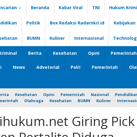
ncarian
Beranda
Kabar Viral
TNI
Hukum Krimi
didikan
Politik
Box Redaksi Radarnkri.id
Kebijakan 
sehatan
BUMN
Kuliner
Internasional
Technolog
riminal
Berita
Kesehatan
Opini
Pemerintah
i
News
Advetorial
Polri
Pemerintah
Ola
erita
Kesehatan
Opini
Pemerintah
Nasional
Pendidika
merintah
Olahraga
Kesehatan
BUMN
Kuliner
Internasi
ihukum.net Giring Pick
gen Pertalite Diduga