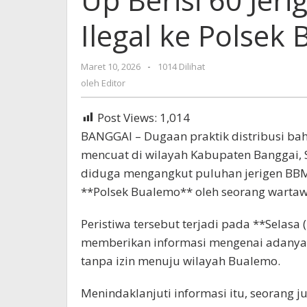
Ilegal ke Polsek
Maret 10, 2026
oleh
-
1014 Dilihat
Editor
oleh
Editor
Post Views:
1,014
BANGGAI – Dugaan praktik distribusi ba
mencuat di wilayah Kabupaten Banggai, 
diduga mengangkut puluhan jerigen BBM j
**Polsek Bualemo** oleh seorang wartaw
Peristiwa tersebut terjadi pada **Selasa 
memberikan informasi mengenai adany
tanpa izin menuju wilayah Bualemo.
Menindaklanjuti informasi itu, seorang 