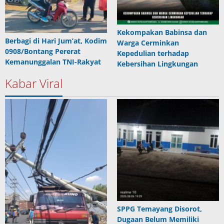
Kekompakan Babinsa dan
Berbagi di Hari Jum’at, Kodim
Warga Cerminkan
0908/Bontang Pererat
Kepedulian terhadap
Kemanunggalan TNI-Rakyat
Kebersihan Lingkungan
Kabar Viral
SPPG Temayang Disorot,
Dugaan Belum Memiliki