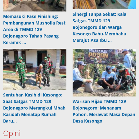
Sinergi Tanpa Sekat: Kala
Memasuki Fase Finishing:
Satgas TMMD 129
Pembangunan Musholla Rest
Bojonegoro dan Warga
Area di TMMD 129
Kesongo Bahu-Membahu
Bojonegoro Tahap Pasang
Merajut Asa Ibu …
Keramik …
Sentuhan Kasih di Kesongo:
Saat Satgas TMMD 129
Warisan Hijau TMMD 129
Bojonegoro Merangkul Mbah
Bojonegoro: Menanam
Kasidah Menatap Rumah
Pohon, Merawat Masa Depan
Baru…
Desa Kesongo
Opini