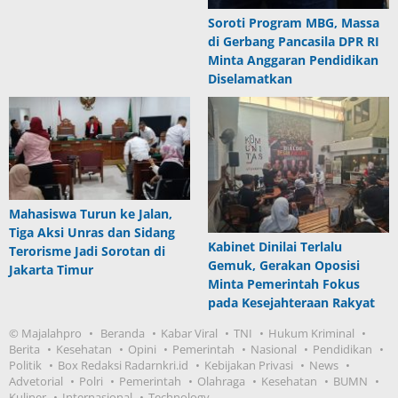
Soroti Program MBG, Massa
di Gerbang Pancasila DPR RI
Minta Anggaran Pendidikan
Diselamatkan
Mahasiswa Turun ke Jalan,
Tiga Aksi Unras dan Sidang
Kabinet Dinilai Terlalu
Terorisme Jadi Sorotan di
Gemuk, Gerakan Oposisi
Jakarta Timur
Minta Pemerintah Fokus
pada Kesejahteraan Rakyat
© Majalahpro
Beranda
Kabar Viral
TNI
Hukum Kriminal
Berita
Kesehatan
Opini
Pemerintah
Nasional
Pendidikan
Politik
Box Redaksi Radarnkri.id
Kebijakan Privasi
News
Advetorial
Polri
Pemerintah
Olahraga
Kesehatan
BUMN
Kuliner
Internasional
Technology