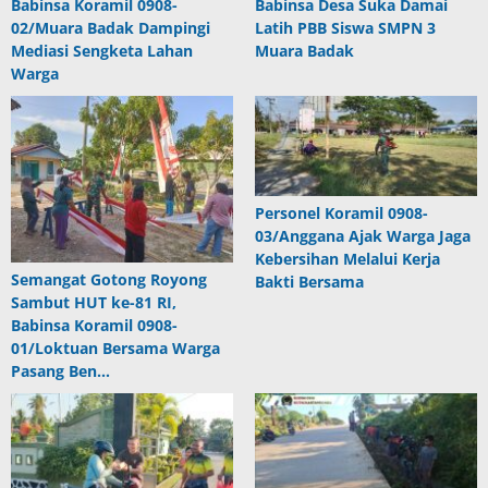
Babinsa Koramil 0908-
Babinsa Desa Suka Damai
02/Muara Badak Dampingi
Latih PBB Siswa SMPN 3
Mediasi Sengketa Lahan
Muara Badak
Warga
Personel Koramil 0908-
03/Anggana Ajak Warga Jaga
Kebersihan Melalui Kerja
Semangat Gotong Royong
Bakti Bersama
Sambut HUT ke-81 RI,
Babinsa Koramil 0908-
01/Loktuan Bersama Warga
Pasang Ben…