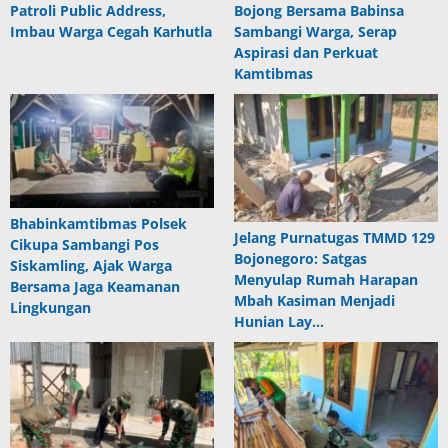
Patroli Public Address,
Bojong Bersama Babinsa
Imbau Warga Cegah Karhutla
Sambangi Warga, Serap
Aspirasi dan Perkuat
Kamtibmas
Bhabinkamtibmas Polsek
Jelang Purnatugas TMMD 129
Cikupa Sambangi Pos
Bojonegoro: Satgas
Siskamling, Ajak Warga
Menyulap Rumah Harapan
Bersama Jaga Keamanan
Mbah Kasiman Menjadi
Lingkungan
Hunian Lay…