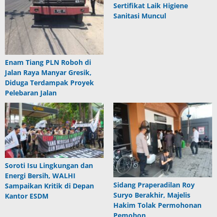
Sertifikat Laik Higiene
Sanitasi Muncul
Enam Tiang PLN Roboh di
Jalan Raya Manyar Gresik,
Diduga Terdampak Proyek
Pelebaran Jalan
Soroti Isu Lingkungan dan
Energi Bersih, WALHI
Sidang Praperadilan Roy
Sampaikan Kritik di Depan
Suryo Berakhir, Majelis
Kantor ESDM
Hakim Tolak Permohonan
Pemohon