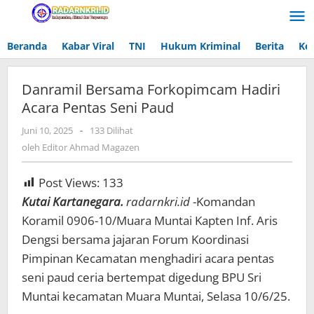
Lewati
ke
konten
Beranda
Kabar Viral
TNI
Hukum Kriminal
Berita
Ke
Danramil Bersama Forkopimcam Hadiri
Acara Pentas Seni Paud
Juni 10, 2025
oleh
-
133 Dilihat
Editor
oleh
Editor Ahmad Magazen
Ahmad
Magazen
Post Views:
133
Kutai Kartanegara.
radarnkri.id
-Komandan
Koramil 0906-10/Muara Muntai Kapten Inf. Aris
Dengsi bersama jajaran Forum Koordinasi
Pimpinan Kecamatan menghadiri acara pentas
seni paud ceria bertempat digedung BPU Sri
Muntai kecamatan Muara Muntai, Selasa 10/6/25.