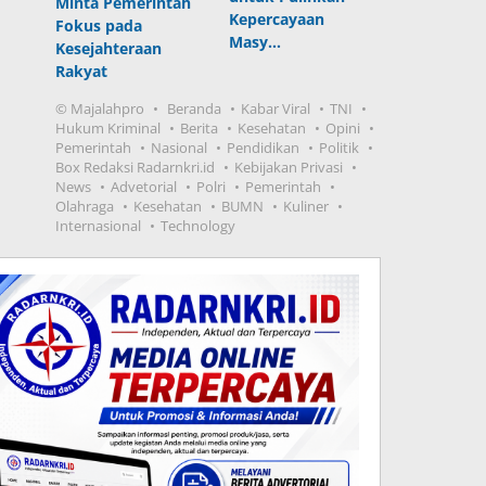
Minta Pemerintah
Kepercayaan
Fokus pada
Masy…
Kesejahteraan
Rakyat
© Majalahpro
Beranda
Kabar Viral
TNI
Hukum Kriminal
Berita
Kesehatan
Opini
Pemerintah
Nasional
Pendidikan
Politik
Box Redaksi Radarnkri.id
Kebijakan Privasi
News
Advetorial
Polri
Pemerintah
Olahraga
Kesehatan
BUMN
Kuliner
Internasional
Technology