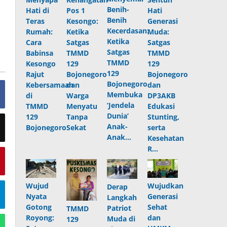
Benih-
Hati di
Pos 1
Hati
Benih
Teras
Kesongo:
Generasi
Kecerdasan:
Rumah:
Ketika
Muda:
Ketika
Cara
Satgas
Satgas
Satgas
Babinsa
TMMD
TMMD
TMMD
Kesongo
129
129
129
Rajut
Bojonegoro
Bojonegoro
Bojonegoro
Kebersamaan
dan
dan
Membuka
di
Warga
DP3AKB
‘Jendela
TMMD
Menyatu
Edukasi
Dunia’
129
Tanpa
Stunting,
Anak-
Bojonegoro
Sekat
serta
Anak…
Kesehatan
R…
Wujudkan
Wujud
Derap
Generasi
Nyata
Langkah
Sehat
Gotong
Patriot
TMMD
dan
Royong:
Muda di
129