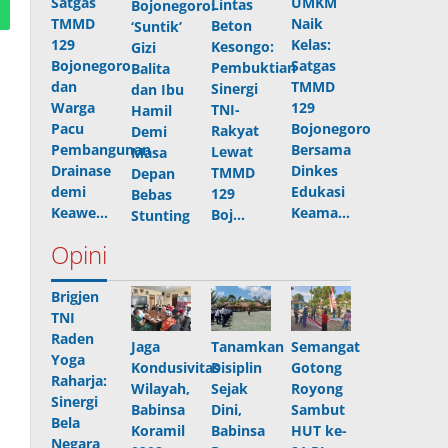
UMKM
Satgas
Lintas
Bojonegoro:
Naik
TMMD
Beton
‘Suntik’
Kelas:
129
Kesongo:
Gizi
Satgas
Bojonegoro
Pembuktian
Balita
TMMD
dan
Sinergi
dan Ibu
129
Warga
TNI-
Hamil
Bojonegoro
Pacu
Rakyat
Demi
Bersama
Pembangunan
Lewat
Masa
Dinkes
Drainase
TMMD
Depan
Edukasi
demi
129
Bebas
Keama…
Keawe…
Boj…
Stunting
Opini
Brigjen
TNI
Raden
Jaga
Tanamkan
Semangat
Yoga
Kondusivitas
Disiplin
Gotong
Raharja:
Wilayah,
Sejak
Royong
Sinergi
Babinsa
Dini,
Sambut
Bela
Koramil
Babinsa
HUT ke-
Negara