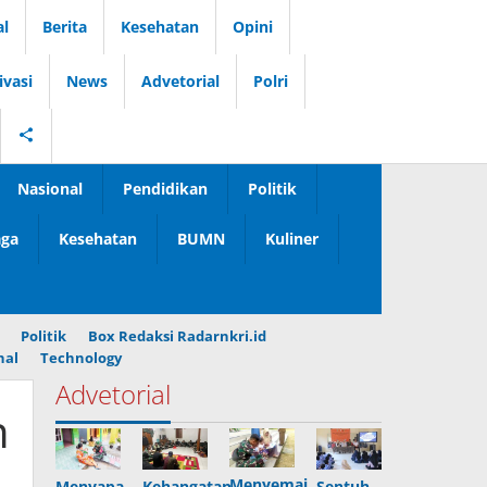
l
Berita
Kesehatan
Opini
ivasi
News
Advetorial
Polri
Nasional
Pendidikan
Politik
aga
Kesehatan
BUMN
Kuliner
Politik
Box Redaksi Radarnkri.id
nal
Technology
Advetorial
n
Menyemai
Menyapa
Kehangatan
Sentuh