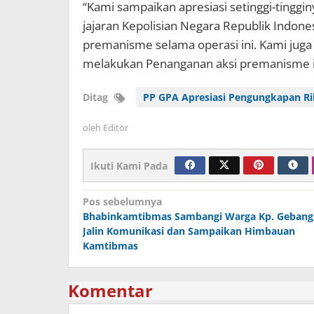
“Kami sampaikan apresiasi setinggi-tingginy
jajaran Kepolisian Negara Republik Indon
premanisme selama operasi ini. Kami juga
melakukan Penanganan aksi premanisme i
Ditag
PP GPA Apresiasi Pengungkapan Ri
oleh
Editor
Ikuti Kami Pada
Navigasi
Pos sebelumnya
Bhabinkamtibmas Sambangi Warga Kp. Gebang
pos
Jalin Komunikasi dan Sampaikan Himbauan
Kamtibmas
Komentar