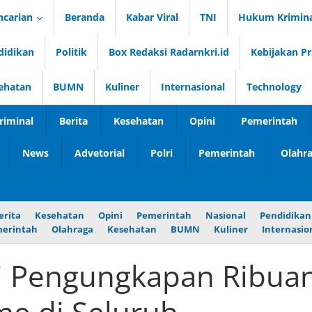
ncarian
Beranda
Kabar Viral
TNI
Hukum Krimina
didikan
Politik
Box Redaksi Radarnkri.id
Kebijakan Pr
ehatan
BUMN
Kuliner
Internasional
Technology
iminal
Berita
Kesehatan
Opini
Pemerintah
News
Advetorial
Polri
Pemerintah
Olahr
erita
Kesehatan
Opini
Pemerintah
Nasional
Pendidikan
erintah
Olahraga
Kesehatan
BUMN
Kuliner
Internasio
i Pengungkapan Ribua
e di Seluruh