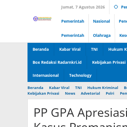
Lewati
Jumat, 7 Agustus 2026
Pe
ke
konten
Pemerintah
Nasional
Pen
Pemerintah
Olahraga
Kes
Beranda
Kabar Viral
TNI
Hukum Kr
Box Redaksi Radarnkri.id
Kebijakan Privasi
Internasional
Technology
Beranda
Kabar Viral
TNI
Hukum Kriminal
B
Kebijakan Privasi
News
Advetorial
Polri
Pem
PP GPA Apresias
Kasus Premanism