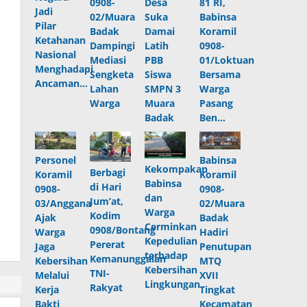
0908-
Desa
81 RI,
Jadi
02/Muara
Suka
Babinsa
Pilar
Badak
Damai
Koramil
Ketahanan
Dampingi
Latih
0908-
Nasional
Mediasi
PBB
01/Loktuan
Menghadapi
Sengketa
Siswa
Bersama
Ancaman…
Lahan
SMPN 3
Warga
Warga
Muara
Pasang
Badak
Ben…
Personel
Babinsa
Kekompakan
Berbagi
Koramil
Koramil
Babinsa
di Hari
0908-
0908-
dan
Jum’at,
03/Anggana
02/Muara
Warga
Kodim
Ajak
Badak
Cerminkan
0908/Bontang
Warga
Hadiri
Kepedulian
Pererat
Jaga
Penutupan
terhadap
Kemanunggalan
Kebersihan
MTQ
Kebersihan
TNI-
Melalui
XVII
Lingkungan
Rakyat
Kerja
Tingkat
Bakti
Kecamatan