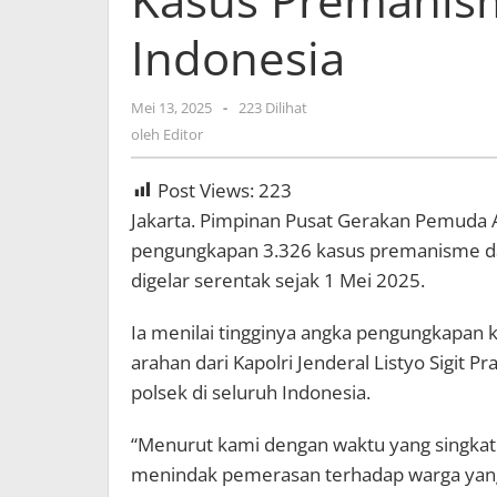
Indonesia
Mei 13, 2025
oleh
-
223 Dilihat
Editor
oleh
Editor
Post Views:
223
Jakarta. Pimpinan Pusat Gerakan Pemuda 
pengungkapan 3.326 kasus premanisme da
digelar serentak sejak 1 Mei 2025.
Ia menilai tingginya angka pengungkapan 
arahan dari Kapolri Jenderal Listyo Sigit P
polsek di seluruh Indonesia.
“Menurut kami dengan waktu yang singkat
menindak pemerasan terhadap warga yang