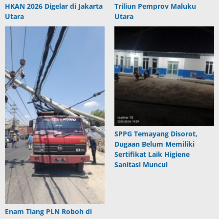
HKAN 2026 Digelar di Jakarta
Triliun Pemprov Maluku
Utara
Utara
SPPG Temayang Disorot,
Dugaan Belum Memiliki
Sertifikat Laik Higiene
Sanitasi Muncul
Enam Tiang PLN Roboh di