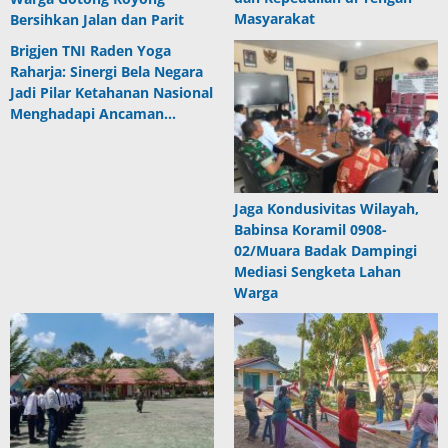
Masyarakat
Bersihkan Jalan dan Parit
Brigjen TNI Raden Yoga
Raharja: Sinergi Bela Negara
Jadi Pilar Ketahanan Nasional
Menghadapi Ancaman…
Jaga Kondusivitas Wilayah,
Babinsa Koramil 0908-
02/Muara Badak Dampingi
Mediasi Sengketa Lahan
Warga