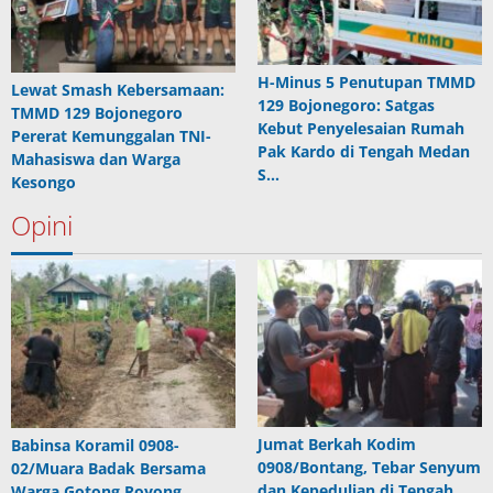
H-Minus 5 Penutupan TMMD
Lewat Smash Kebersamaan:
129 Bojonegoro: Satgas
TMMD 129 Bojonegoro
Kebut Penyelesaian Rumah
Pererat Kemunggalan TNI-
Pak Kardo di Tengah Medan
Mahasiswa dan Warga
S…
Kesongo
Opini
Jumat Berkah Kodim
Babinsa Koramil 0908-
0908/Bontang, Tebar Senyum
02/Muara Badak Bersama
dan Kepedulian di Tengah
Warga Gotong Royong