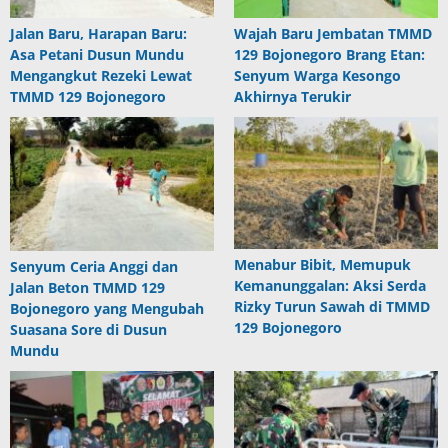
Jalan Baru, Harapan Baru:
Wajah Baru Jembatan TMMD
Asa Petani Dusun Mundu
129 Bojonegoro Brang Etan:
Mengangkut Rezeki Lewat
Senyum Warga Kesongo
TMMD 129 Bojonegoro
Akhirnya Terukir
Menabur Bibit, Memupuk
Senyum Ceria Anggi dan
Kemanunggalan: Aksi Serda
Jalan Beton TMMD 129
Rizky Turun Sawah di TMMD
Bojonegoro yang Mengubah
129 Bojonegoro
Suasana Sore di Dusun
Mundu