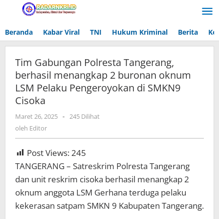
Lewati
ke
konten
Beranda
Kabar Viral
TNI
Hukum Kriminal
Berita
Ke
Tim Gabungan Polresta Tangerang,
berhasil menangkap 2 buronan oknum
LSM Pelaku Pengeroyokan di SMKN9
Cisoka
Maret 26, 2025
oleh
-
245 Dilihat
Editor
oleh
Editor
Post Views:
245
TANGERANG – Satreskrim Polresta Tangerang
dan unit reskrim cisoka berhasil menangkap 2
oknum anggota LSM Gerhana terduga pelaku
kekerasan satpam SMKN 9 Kabupaten Tangerang.