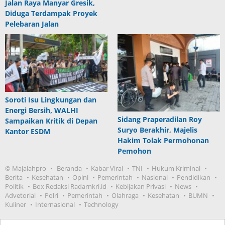
Jalan Raya Manyar Gresik,
Diduga Terdampak Proyek
Pelebaran Jalan
Soroti Isu Lingkungan dan
Energi Bersih, WALHI
Sidang Praperadilan Roy
Sampaikan Kritik di Depan
Suryo Berakhir, Majelis
Kantor ESDM
Hakim Tolak Permohonan
Pemohon
© Majalahpro
Beranda
Kabar Viral
TNI
Hukum Kriminal
Berita
Kesehatan
Opini
Pemerintah
Nasional
Pendidikan
Politik
Box Redaksi Radarnkri.id
Kebijakan Privasi
News
Advetorial
Polri
Pemerintah
Olahraga
Kesehatan
BUMN
Kuliner
Internasional
Technology